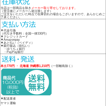
当店は一部商品を除き
メーカー取り寄せしております。
（受注後にメーカーへ発注致します）
ご注文をいただいた時点で在庫切れの場合もございますので、あらかじめご
了承ください。
▼代金引換
（代引き手数料：全国一律330円）
▼クレジットカード
▼Amazonpay
▼あと払い（ペイディ）
▼銀行振込（前払い）
・ゆうちょ銀行
・PayPay銀行
本土770円 ・ 北海道 沖縄県1,210円
（一部離島除く）
▼配送業者
ヤマト運輸