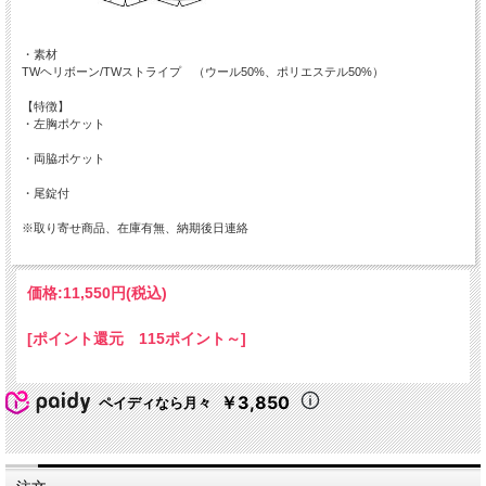
・素材
TWヘリボーン/TWストライプ （ウール50%、ポリエステル50%）
【特徴】
・左胸ポケット
・両脇ポケット
・尾錠付
※取り寄せ商品、在庫有無、納期後日連絡
価格:
11,550円
(税込)
[ポイント還元 115ポイント～]
￥3,850
ペイディなら月々