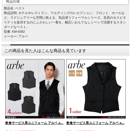
商品仕様
製品名: ベスト
商品説明: ホテルやレストラン、ウエディングのレセプション、フロント、ホールな
ど。ラグジュアリーな空間に映える、気品漂うフォーマルシリーズ。至高のホスピタ
リティを提供するのにふさわしい一着を。幅広いおもてなしシーンで活躍するスタン
ダードなベスト。
型番: KM-8382
メーカー: アルベ
この商品を見た人はこんな商品も見ています
…
飲食サービス系ユニフォーム アルベ a…
飲食サービス系ユニフォーム アルベ a…
飲