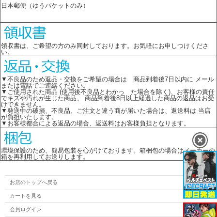
日本郵便（ゆうパケットのみ）
領収書は、ご希望の方のみ同封しております。お気軽にお申しつけくださ
い。
▼不良品のため返品・交換をご希望の場合は 商品到着後7日以内に メール
または電話でご連絡ください。
▼ご使用された商品 (使用後不良品とわかっ た場合を除く)、お客様の責任
でキズや汚れが生じた商品、 商品到着後8日以上経過した商品の返品はお受
けできません。
▼発送中の破損、不良品、ご注文と違う商が届いた場合は、返送料は 当店
が負担いたします。
▼お客様都合による返品の場合、返送料はお客様負担となります。
環境保護のため、簡易包装を心がけております。箱梱包の場合はメーカーの
箱を再利用してお送りします。
お店のトップへ戻る
カートを見る
会員ログイン