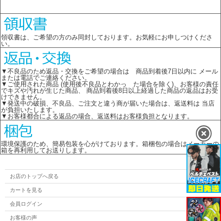
領収書は、ご希望の方のみ同封しております。お気軽にお申しつけくださ
い。
▼不良品のため返品・交換をご希望の場合は 商品到着後7日以内に メール
または電話でご連絡ください。
▼ご使用された商品 (使用後不良品とわかっ た場合を除く)、お客様の責任
でキズや汚れが生じた商品、 商品到着後8日以上経過した商品の返品はお受
けできません。
▼発送中の破損、不良品、ご注文と違う商が届いた場合は、返送料は 当店
が負担いたします。
▼お客様都合による返品の場合、返送料はお客様負担となります。
環境保護のため、簡易包装を心がけております。箱梱包の場合はメーカーの
箱を再利用してお送りします。
お店のトップへ戻る
カートを見る
会員ログイン
お客様の声