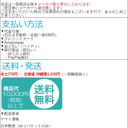
当店は一部商品を除き
メーカー取り寄せしております。
（受注後にメーカーへ発注致します）
ご注文をいただいた時点で在庫切れの場合もございますので、あらかじめご
了承ください。
▼代金引換
（代引き手数料：全国一律330円）
▼クレジットカード
▼Amazonpay
▼あと払い（ペイディ）
▼銀行振込（前払い）
・ゆうちょ銀行
・PayPay銀行
本土770円 ・ 北海道 沖縄県1,210円
（一部離島除く）
▼配送業者
ヤマト運輸
日本郵便（ゆうパケットのみ）