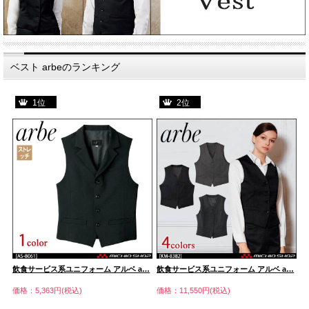
ベスト arbeのランキング
1位
2位
…
飲食サービス系ユニフォーム アルベ a…
飲食サービス系ユニフォーム アルベ a…
飲
価格：5,363円(税込)
価格：11,550円(税込)
価