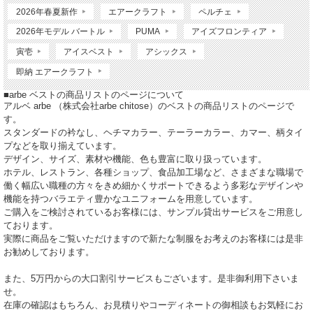
2026年春夏新作
エアークラフト
ペルチェ
2026年モデル バートル
PUMA
アイズフロンティア
寅壱
アイスベスト
アシックス
即納 エアークラフト
■arbe ベストの商品リストのページについて
アルベ arbe （株式会社arbe chitose）のベストの商品リストのページで
す。
スタンダードの衿なし、ヘチマカラー、テーラーカラー、カマー、柄タイ
プなどを取り揃えています。
デザイン、サイズ、素材や機能、色も豊富に取り扱っています。
ホテル、レストラン、各種ショップ、食品加工場など、さまざまな職場で
働く幅広い職種の方々をきめ細かくサポートできるよう多彩なデザインや
機能を持つバラエティ豊かなユニフォームを用意しています。
ご購入をご検討されているお客様には、サンプル貸出サービスをご用意し
ております。
実際に商品をご覧いただけますので新たな制服をお考えのお客様には是非
お勧めしております。
また、5万円からの大口割引サービスもございます。是非御利用下さいま
せ。
在庫の確認はもちろん、お見積りやコーディネートの御相談もお気軽にお