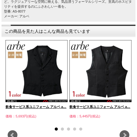
ど。ラグジュアリーな空間に映える、気品漂うフォーマルシリーズ。至高のホスピタ
リティを提供するのにふさわしい一着を。
型番: AS-8077
メーカー: アルベ
この商品を見た人はこんな商品も見ています
…
飲食サービス系ユニフォーム アルベ a…
飲食サービス系ユニフォーム アルベ a…
飲
価格：5,693円(税込)
価格：5,445円(税込)
価