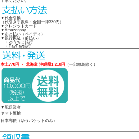
了承ください。
▼代金引換
（代引き手数料：全国一律330円）
▼クレジットカード
▼Amazonpay
▼あと払い（ペイディ）
▼銀行振込（前払い）
・ゆうちょ銀行
・PayPay銀行
本土770円 ・ 北海道 沖縄県1,210円
（一部離島除く）
▼配送業者
ヤマト運輸
日本郵便（ゆうパケットのみ）