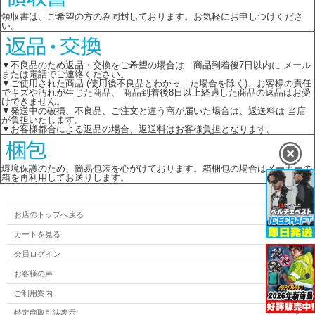
領収書は、ご希望の方のみ同封しております。お気軽にお申しつけくださ
い。
▼不良品のため返品・交換をご希望の場合は 商品到着後7日以内に メール
または電話でご連絡ください。
▼ご使用された商品 (使用後不良品とわかっ た場合を除く)、お客様の責任
でキズや汚れが生じた商品、 商品到着後8日以上経過した商品の返品はお受
けできません。
▼発送中の破損、不良品、ご注文と違う商が届いた場合は、返送料は 当店
が負担いたします。
▼お客様都合による返品の場合、返送料はお客様負担となります。
環境保護のため、簡易包装を心がけております。箱梱包の場合はメーカーの
箱を再利用してお送りします。
お店のトップへ戻る
カートを見る
会員ログイン
お客様の声
ご利用案内
特定商取引法表示