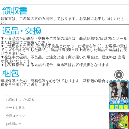
領収書は、ご希望の方のみ同封しております。お気軽にお申しつけくださ
い。
▼不良品のため返品・交換をご希望の場合は 商品到着後7日以内に メール
または電話でご連絡ください。
▼ご使用された商品 (使用後不良品とわかっ た場合を除く)、お客様の責任
でキズや汚れが生じた商品、 商品到着後8日以上経過した商品の返品はお受
けできません。
▼発送中の破損、不良品、ご注文と違う商が届いた場合は、返送料は 当店
が負担いたします。
▼お客様都合による返品の場合、返送料はお客様負担となります。
環境保護のため、簡易包装を心がけております。箱梱包の場合はメーカーの
箱を再利用してお送りします。
お店のトップへ戻る
カートを見る
会員ログイン
お客様の声