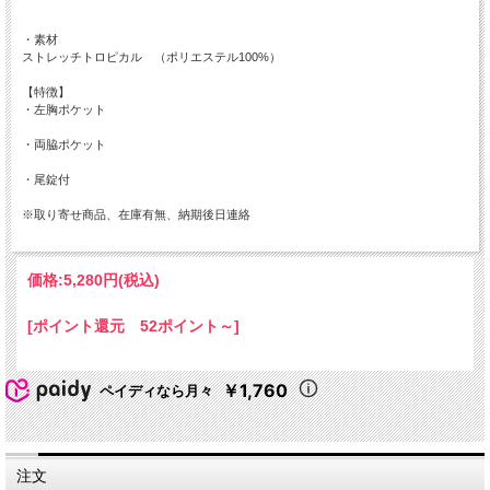
・素材
ストレッチトロピカル （ポリエステル100%）
【特徴】
・左胸ポケット
・両脇ポケット
・尾錠付
※取り寄せ商品、在庫有無、納期後日連絡
価格:
5,280円
(税込)
[ポイント還元 52ポイント～]
￥1,760
ペイディなら月々
注文