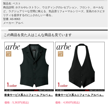
製品名: ベスト
商品説明: ホテルやレストラン、ウエディングのレセプション、フロント、ホールな
ど。ラグジュアリーな空間に映える、気品漂うフォーマルシリーズ。至高のホスピタ
リティを提供するのにふさわしい一着を。
型番: AS-8063
メーカー: アルベ
この商品を見た人はこんな商品も見ています
…
飲食サービス系ユニフォーム アルベ a…
飲食サービス系ユニフォーム アルベ a…
飲
価格：5,363円(税込)
価格：4,950円(税込)
価