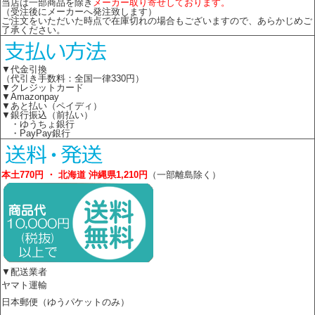
当店は一部商品を除き
メーカー取り寄せしております。
（受注後にメーカーへ発注致します）
ご注文をいただいた時点で在庫切れの場合もございますので、あらかじめご
了承ください。
▼代金引換
（代引き手数料：全国一律330円）
▼クレジットカード
▼Amazonpay
▼あと払い（ペイディ）
▼銀行振込（前払い）
・ゆうちょ銀行
・PayPay銀行
本土770円 ・ 北海道 沖縄県1,210円
（一部離島除く）
▼配送業者
ヤマト運輸
日本郵便（ゆうパケットのみ）