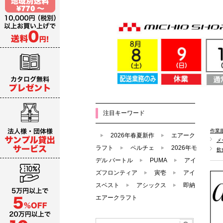
注目キーワード
作業
2026年春夏新作
エアーク
メ
ラフト
ペルチェ
2026年モ
飲
デル バートル
PUMA
アイ
ズフロンティア
寅壱
アイ
スベスト
アシックス
即納
エアークラフト