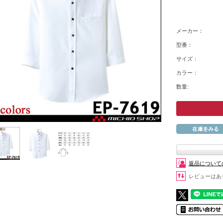
メーカー：
型番：
サイズ：
カラー：
数量:
返品について
レビューはあ