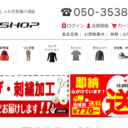
しゃれ作業服の通販
返品交換
｜
お買物案内
｜
納期
｜
お
コンプ
防寒服
つなぎ服
Tシャツ
ポロシャツ
安全靴・作
レッション