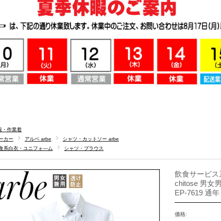
服・作業着
ーカー
アルベ arbe
シャツ・カットソー arbe
食系白衣・ユニフォ―ム
シャツ・ブラウス
飲食サービス系
chitose 
EP-7619 通年
価格: