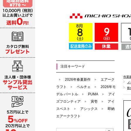
注目キーワード
作業
2026年春夏新作
エアーク
メ
ラフト
ペルチェ
2026年モ
飲
デル バートル
PUMA
アイ
ズフロンティア
寅壱
アイ
スベスト
アシックス
即納
エアークラフト