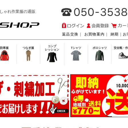
しゃれ作業服の通販
返品交換
｜
お買物案内
｜
納期
｜
お
コンプ
防寒服
つなぎ服
Tシャツ
ポロシャツ
安全靴・作
レッション