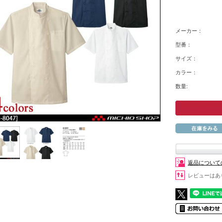
メーカー：
型番：
サイズ：
カラー：
数量:
返品について
レビューはあ