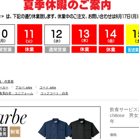
服・作業着
ーカー
アルベ arbe
コート arbe
食系白衣・ユニフォ―ム
コックコート・白衣
飲食サービス系
chitose 男
年
価格: