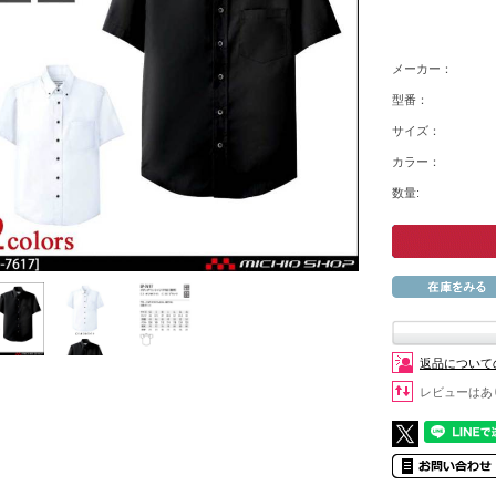
メーカー：
型番：
サイズ：
カラー：
数量:
返品について
レビューはあ