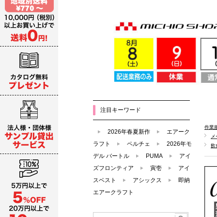
注目キーワード
作業
2026年春夏新作
エアーク
メ
ラフト
ペルチェ
2026年モ
飲
デル バートル
PUMA
アイ
ズフロンティア
寅壱
アイ
スベスト
アシックス
即納
エアークラフト