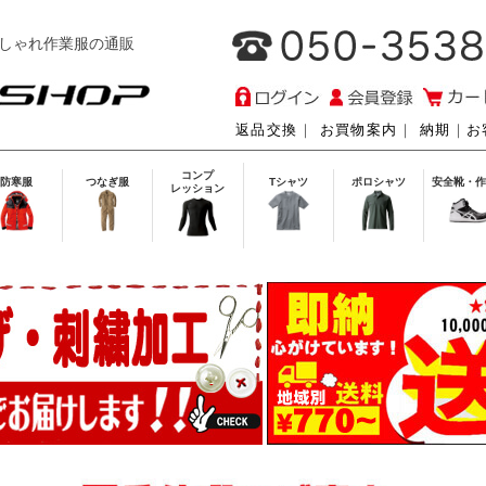
しゃれ作業服の通販
返品交換
｜
お買物案内
｜
納期
｜
お
コンプ
防寒服
つなぎ服
Tシャツ
ポロシャツ
安全靴・作
レッション