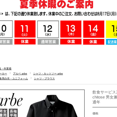
服・作業着
ーカー
アルベ arbe
シャツ・カットソー arbe
食系白衣・ユニフォ―ム
シャツ・ブラウス
飲食サービス系
chitose 
通年
価格: