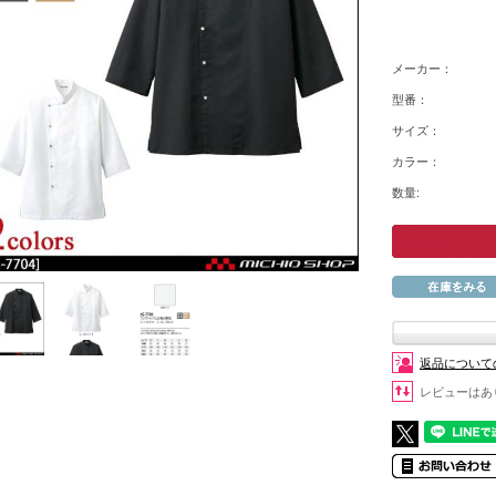
メーカー：
型番：
サイズ：
カラー：
数量:
返品について
レビューはあ