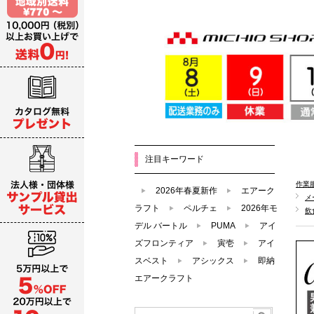
注目キーワード
作業
2026年春夏新作
エアーク
メ
ラフト
ペルチェ
2026年モ
飲
デル バートル
PUMA
アイ
ズフロンティア
寅壱
アイ
スベスト
アシックス
即納
エアークラフト