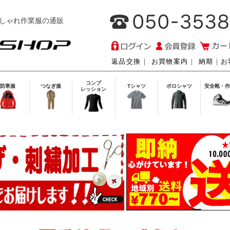
しゃれ作業服の通販
返品交換
｜
お買物案内
｜
納期
｜
お
コンプ
防寒服
つなぎ服
Tシャツ
ポロシャツ
安全靴・作
レッション