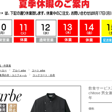
服・作業着
ーカー
アルベ arbe
コート arbe
食系白衣・ユニフォ―ム
コックコート・白衣
飲食サービス系
chitose 男
年
価格: