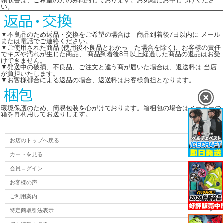
領収書は、ご希望の方のみ同封しております。お気軽にお申しつけくださ
い。
▼不良品のため返品・交換をご希望の場合は 商品到着後7日以内に メール
または電話でご連絡ください。
▼ご使用された商品 (使用後不良品とわかっ た場合を除く)、お客様の責任
でキズや汚れが生じた商品、 商品到着後8日以上経過した商品の返品はお受
けできません。
▼発送中の破損、不良品、ご注文と違う商が届いた場合は、返送料は 当店
が負担いたします。
▼お客様都合による返品の場合、返送料はお客様負担となります。
環境保護のため、簡易包装を心がけております。箱梱包の場合はメーカーの
箱を再利用してお送りします。
お店のトップへ戻る
カートを見る
会員ログイン
お客様の声
ご利用案内
特定商取引法表示