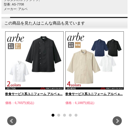
型番: AS-7708
メーカー: アルベ
この商品を見た人はこんな商品も見ています
…
飲食サービス系ユニフォーム アルベ a…
飲食サービス系ユニフォーム アルベ a…
飲
価格：6,765円(税込)
価格：6,188円(税込)
価