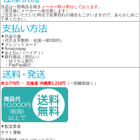
当店は一部商品を除き
メーカー取り寄せしております。
（受注後にメーカーへ発注致します）
ご注文をいただいた時点で在庫切れの場合もございますので、あらかじめご
了承ください。
▼代金引換
（代引き手数料：全国一律330円）
▼クレジットカード
▼Amazonpay
▼あと払い（ペイディ）
▼銀行振込（前払い）
・ゆうちょ銀行
・PayPay銀行
本土770円 ・ 北海道 沖縄県1,210円
（一部離島除く）
▼配送業者
ヤマト運輸
日本郵便（ゆうパケットのみ）