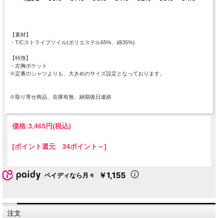
【素材】
・T/Cストライプツイル(ポリエステル65%、綿35%)
【特徴】
・左胸ポケット
※定番のシャツよりも、大きめのサイズ設定となっております。
※取り寄せ商品、在庫有無、納期後日連絡
価格:
3,465円
(税込)
[ポイント還元 34ポイント～]
￥1,155
ペイディなら月々
注文