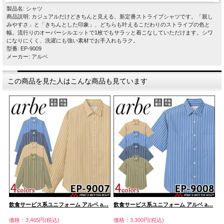
製品名: シャツ
商品説明: カジュアルだけどきちんと見える、新定番ストライプシャツです。「親し
みやすさ」と「きちんとした印象」、どちらも叶えるこだわりのストライプの色と
幅。流行りのオーバーシルエットで1枚でもサラッと着こなしていただけます。シワ
になりにくく、洗濯にも強い素材でお手入れもラク。
型番: EP-9009
メーカー: アルベ
この商品を見た人はこんな商品も見ています
…
飲食サービス系ユニフォーム アルベ a…
飲食サービス系ユニフォーム アルベ a…
飲
価格：3,465円(税込)
価格：3,300円(税込)
価