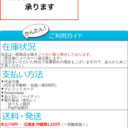
当店は一部商品を除き
メーカー取り寄せしております。
（受注後にメーカーへ発注致します）
ご注文をいただいた時点で在庫切れの場合もございますので、あらかじめご
了承ください。
▼代金引換
（代引き手数料：全国一律330円）
▼クレジットカード
▼Amazonpay
▼あと払い（ペイディ）
▼銀行振込（前払い）
・ゆうちょ銀行
・PayPay銀行
本土770円 ・ 北海道 沖縄県1,210円
（一部離島除く）