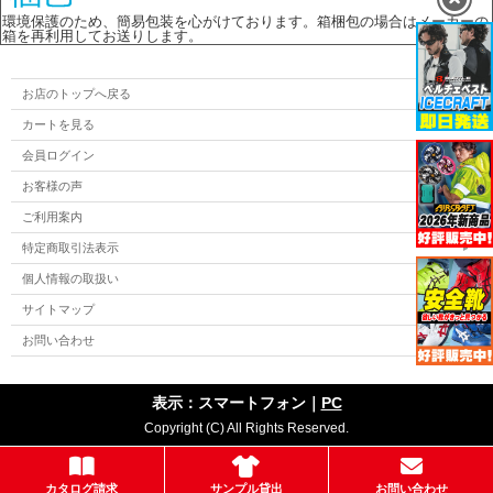
環境保護のため、簡易包装を心がけております。箱梱包の場合はメーカーの
箱を再利用してお送りします。
お店のトップへ戻る
カートを見る
会員ログイン
お客様の声
ご利用案内
特定商取引法表示
個人情報の取扱い
サイトマップ
お問い合わせ
表示：スマートフォン｜
PC
Copyright (C) All Rights Reserved.
カタログ請求
サンプル貸出
お問い合わせ