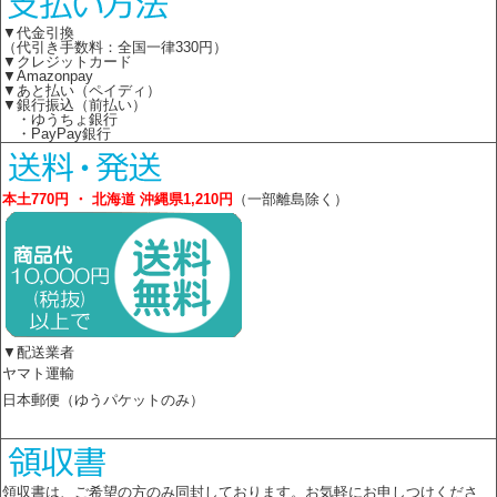
▼代金引換
（代引き手数料：全国一律330円）
▼クレジットカード
▼Amazonpay
▼あと払い（ペイディ）
▼銀行振込（前払い）
・ゆうちょ銀行
・PayPay銀行
本土770円 ・ 北海道 沖縄県1,210円
（一部離島除く）
▼配送業者
ヤマト運輸
日本郵便（ゆうパケットのみ）
領収書は、ご希望の方のみ同封しております。お気軽にお申しつけくださ