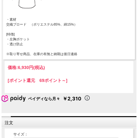
・素材
交織ブロード （ポリエステル85%、綿15%）
[特徴]
・左胸ポケット
・透け防止
※取り寄せ商品、在庫の有無と納期は後日連絡
価格:
6,930円
(税込)
[ポイント還元 69ポイント～]
￥2,310
ペイディなら月々
注文
サイズ：