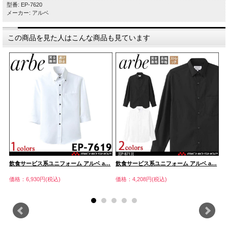
型番: EP-7620
メーカー: アルベ
この商品を見た人はこんな商品も見ています
…
飲食サービス系ユニフォーム アルベ a…
飲食サービス系ユニフォーム アルベ a…
飲
価格：6,930円(税込)
価格：4,208円(税込)
価