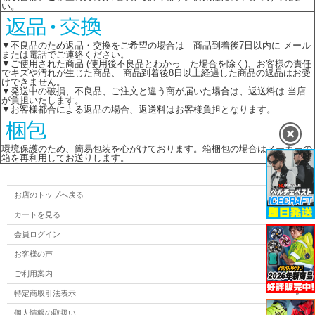
い。
▼不良品のため返品・交換をご希望の場合は 商品到着後7日以内に メール
または電話でご連絡ください。
▼ご使用された商品 (使用後不良品とわかっ た場合を除く)、お客様の責任
でキズや汚れが生じた商品、 商品到着後8日以上経過した商品の返品はお受
けできません。
▼発送中の破損、不良品、ご注文と違う商が届いた場合は、返送料は 当店
が負担いたします。
▼お客様都合による返品の場合、返送料はお客様負担となります。
環境保護のため、簡易包装を心がけております。箱梱包の場合はメーカーの
箱を再利用してお送りします。
お店のトップへ戻る
カートを見る
会員ログイン
お客様の声
ご利用案内
特定商取引法表示
個人情報の取扱い