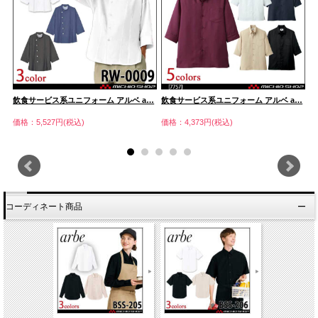
…
飲食サービス系ユニフォーム アルベ a…
飲食サービス系ユニフォーム アルベ a…
飲
価格：5,527円(税込)
価格：4,373円(税込)
価
コーディネート商品