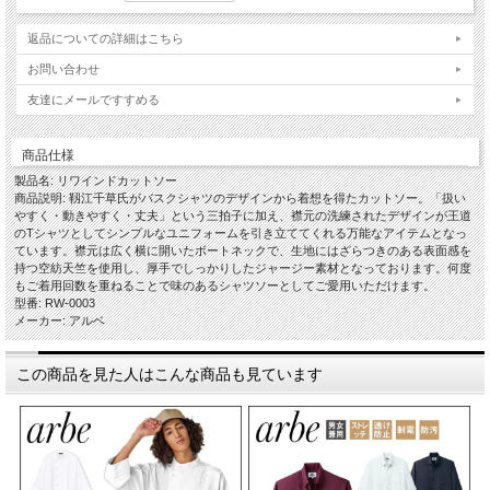
返品についての詳細はこちら
お問い合わせ
友達にメールですすめる
商品仕様
製品名: リワインドカットソー
商品説明: 靱江千草氏がバスクシャツのデザインから着想を得たカットソー。「扱い
やすく・動きやすく・丈夫」という三拍子に加え、襟元の洗練されたデザインが王道
のTシャツとしてシンプルなユニフォームを引き立ててくれる万能なアイテムとなっ
ています。襟元は広く横に開いたボートネックで、生地にはざらつきのある表面感を
持つ空紡天竺を使用し、厚手でしっかりしたジャージー素材となっております。何度
もご着用回数を重ねることで味のあるシャツソーとしてご愛用いただけます。
型番: RW-0003
メーカー: アルベ
この商品を見た人はこんな商品も見ています