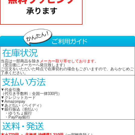
当店は一部商品を除き
メーカー取り寄せしております。
（受注後にメーカーへ発注致します）
ご注文をいただいた時点で在庫切れの場合もございますので、あらかじめご
了承ください。
▼代金引換
（代引き手数料：全国一律330円）
▼クレジットカード
▼Amazonpay
▼あと払い（ペイディ）
▼銀行振込（前払い）
・ゆうちょ銀行
・PayPay銀行
本土770円 ・ 北海道 沖縄県1,210円
（一部離島除く）