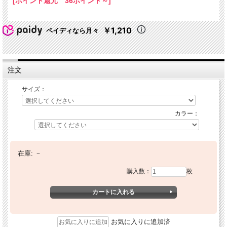
[ポイント還元 36ポイント～]
￥1,210
ペイディなら月々
注文
サイズ：
カラー：
在庫:
－
購入数：
枚
お気に入りに追加済