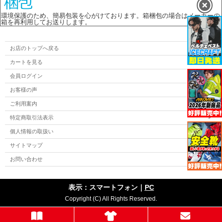
環境保護のため、簡易包装を心がけております。箱梱包の場合はメーカーの
箱を再利用してお送りします。
お店のトップへ戻る
カートを見る
会員ログイン
お客様の声
ご利用案内
特定商取引法表示
個人情報の取扱い
サイトマップ
お問い合わせ
表示：スマートフォン｜
PC
Copyright (C) All Rights Reserved.