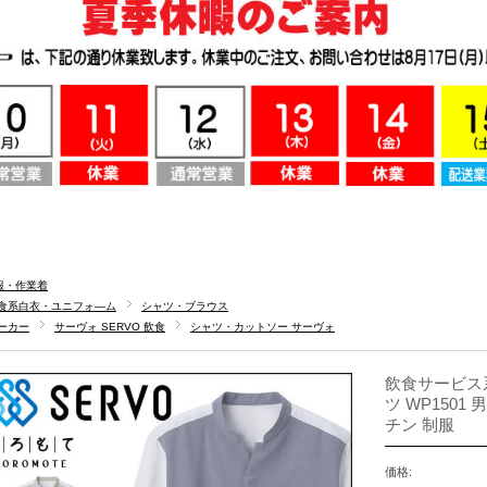
服・作業着
食系白衣・ユニフォ―ム
シャツ・ブラウス
ーカー
サーヴォ SERVO 飲食
シャツ・カットソー サーヴォ
飲食サービス系
ツ WP1501
チン 制服
価格: