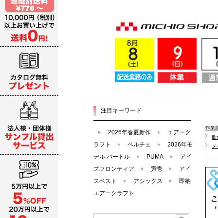
注目キーワード
作業
2026年春夏新作
エアーク
飲
ラフト
ペルチェ
2026年モ
メ
デル バートル
PUMA
アイ
ズフロンティア
寅壱
アイ
スベスト
アシックス
即納
エアークラフト