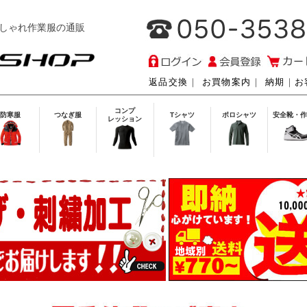
しゃれ作業服の通販
返品交換
｜
お買物案内
｜
納期
｜
お
コンプ
防寒服
つなぎ服
Tシャツ
ポロシャツ
安全靴・作
レッション