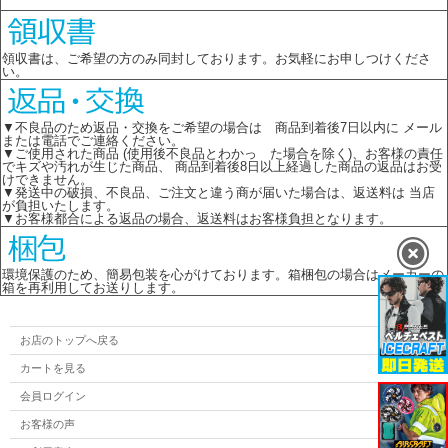
領収書は、ご希望の方のみ同封しております。お気軽にお申しつけくださ
い。
▼不良品のため返品・交換をご希望の場合は 商品到着後7日以内に メール
または電話でご連絡ください。
▼ご使用された商品 (使用後不良品とわかっ た場合を除く)、お客様の責任
でキズや汚れが生じた商品、 商品到着後8日以上経過した商品の返品はお受
けできません。
▼発送中の破損、不良品、ご注文と違う商が届いた場合は、返送料は 当店
が負担いたします。
▼お客様都合による返品の場合、返送料はお客様負担となります。
環境保護のため、簡易包装を心がけております。箱梱包の場合はメーカーの
箱を再利用してお送りします。
お店のトップへ戻る
カートを見る
会員ログイン
お客様の声