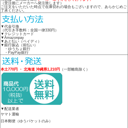
（受注後にメーカーへ発注致します）
ご注文をいただいた時点で在庫切れの場合もございますので、あらかじめご
了承ください。
▼代金引換
（代引き手数料：全国一律330円）
▼クレジットカード
▼Amazonpay
▼あと払い（ペイディ）
▼銀行振込（前払い）
・ゆうちょ銀行
・PayPay銀行
本土770円 ・ 北海道 沖縄県1,210円
（一部離島除く）
▼配送業者
ヤマト運輸
日本郵便（ゆうパケットのみ）