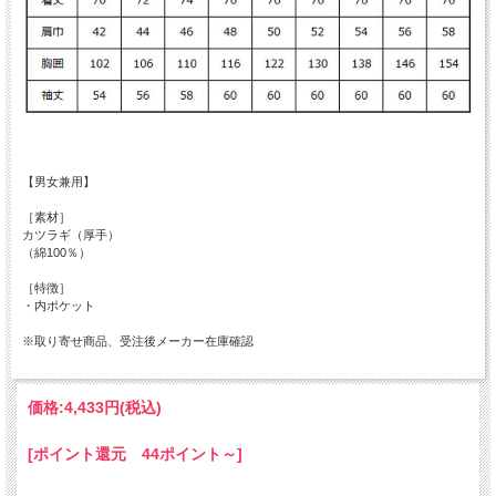
【男女兼用】
［素材］
カツラギ（厚手）
（綿100％）
［特徴］
・内ポケット
※取り寄せ商品、受注後メーカー在庫確認
価格:
4,433円
(税込)
[ポイント還元 44ポイント～]