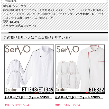
商品仕様
製品名: ショップコート
商品説明: 耐久性とアクセントを兼ね備えたメタル・リング・ドットボタン仕様のシ
ョップコートです。着こなしの自由度が高いデザインです。●男女兼用のSS、Sサイ
ズはレディス用、Mサイズ以上はメンズ用。
型番: ET1301
メーカー: 株式会社サーヴォ
この商品を見た人はこんな商品も見ています
…
飲食サービス系ユニフォーム SERVO…
飲食サービス系ユニフォーム SERVO…
飲
価格：6,292円(税込)
価格：7,365円(税込)
価