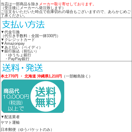
当店は一部商品を除き
メーカー取り寄せしております。
（受注後にメーカーへ発注致します）
ご注文をいただいた時点で在庫切れの場合もございますので、あらかじめご
了承ください。
▼代金引換
（代引き手数料：全国一律330円）
▼クレジットカード
▼Amazonpay
▼あと払い（ペイディ）
▼銀行振込（前払い）
・ゆうちょ銀行
・PayPay銀行
本土770円 ・ 北海道 沖縄県1,210円
（一部離島除く）
▼配送業者
ヤマト運輸
日本郵便（ゆうパケットのみ）