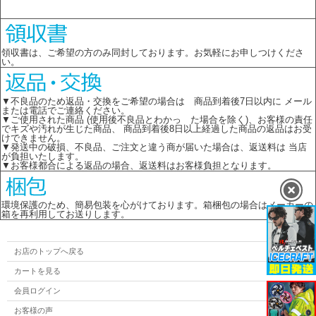
領収書は、ご希望の方のみ同封しております。お気軽にお申しつけくださ
い。
▼不良品のため返品・交換をご希望の場合は 商品到着後7日以内に メール
または電話でご連絡ください。
▼ご使用された商品 (使用後不良品とわかっ た場合を除く)、お客様の責任
でキズや汚れが生じた商品、 商品到着後8日以上経過した商品の返品はお受
けできません。
▼発送中の破損、不良品、ご注文と違う商が届いた場合は、返送料は 当店
が負担いたします。
▼お客様都合による返品の場合、返送料はお客様負担となります。
環境保護のため、簡易包装を心がけております。箱梱包の場合はメーカーの
箱を再利用してお送りします。
お店のトップへ戻る
カートを見る
会員ログイン
お客様の声