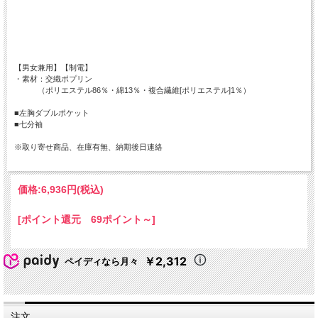
【男女兼用】【制電】
・素材：交織ポプリン
（ポリエステル86％・綿13％・複合繊維[ポリエステル]1％）
■左胸ダブルポケット
■七分袖
※取り寄せ商品、在庫有無、納期後日連絡
価格:
6,936円
(税込)
[ポイント還元 69ポイント～]
￥2,312
ペイディなら月々
注文