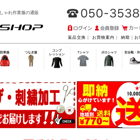
しゃれ作業服の通販
返品交換
｜
お買物案内
｜
納期
｜
お
コンプ
防寒服
つなぎ服
Tシャツ
ポロシャツ
安全靴・作
レッション