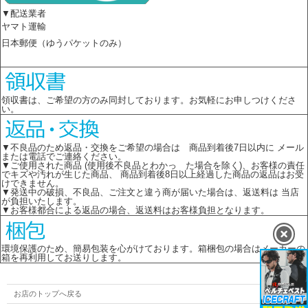
▼配送業者
ヤマト運輸
日本郵便（ゆうパケットのみ）
領収書は、ご希望の方のみ同封しております。お気軽にお申しつけくださ
い。
▼不良品のため返品・交換をご希望の場合は 商品到着後7日以内に メール
または電話でご連絡ください。
▼ご使用された商品 (使用後不良品とわかっ た場合を除く)、お客様の責任
でキズや汚れが生じた商品、 商品到着後8日以上経過した商品の返品はお受
けできません。
▼発送中の破損、不良品、ご注文と違う商が届いた場合は、返送料は 当店
が負担いたします。
▼お客様都合による返品の場合、返送料はお客様負担となります。
環境保護のため、簡易包装を心がけております。箱梱包の場合はメーカーの
箱を再利用してお送りします。
お店のトップへ戻る