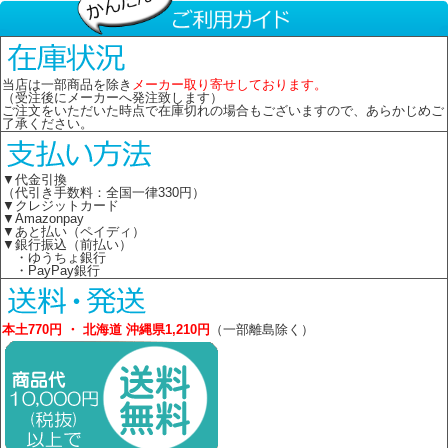
当店は一部商品を除き
メーカー取り寄せしております。
（受注後にメーカーへ発注致します）
ご注文をいただいた時点で在庫切れの場合もございますので、あらかじめご
了承ください。
▼代金引換
（代引き手数料：全国一律330円）
▼クレジットカード
▼Amazonpay
▼あと払い（ペイディ）
▼銀行振込（前払い）
・ゆうちょ銀行
・PayPay銀行
本土770円 ・ 北海道 沖縄県1,210円
（一部離島除く）