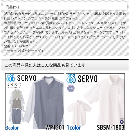
商品仕様
製品名: 飲食サービス系ユニフォーム SERVO サーヴォ シャツ LBLU-2402男女兼用 飲
料店 レストラン カフェ キッチン 制服 ユニフォーム
商品説明: サーヴォのSDGsに貢献するバンドカラーシャツです。本来捨てられるはず
の牡蠣の貝殻を使ったエコな素材になっています。左胸には長いコードを通すことが
できるインカムループが付いています。お手入れが簡単なイージーケアです。ストレ
ッチ性があり作業がしやすくなっています。すっきりとした見た目でシーンを選ばな
い着こなしが出来ます。
型番: LBLU-2402
メーカー: 株式会社サーヴォ
この商品を見た人はこんな商品も見ています