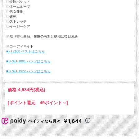
〇左胸ポケット
〇ネームループ
〇男女兼用
〇速乾
〇ストレッチ
〇イージーケア
※取り寄せ商品、在庫の有無と納期は後日連絡
※コーディネイト
■FT2100 ベストはこちら
■SPAU-1801 パンツはこちら
■SPAU-1922 パンツはこちら
価格:
4,934円
(税込)
[ポイント還元 49ポイント～]
￥1,644
ペイディなら月々