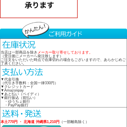
当店は一部商品を除き
メーカー取り寄せしております。
（受注後にメーカーへ発注致します）
ご注文をいただいた時点で在庫切れの場合もございますので、あらかじめご
了承ください。
▼代金引換
（代引き手数料：全国一律330円）
▼クレジットカード
▼Amazonpay
▼あと払い（ペイディ）
▼銀行振込（前払い）
・ゆうちょ銀行
・PayPay銀行
本土770円 ・ 北海道 沖縄県1,210円
（一部離島除く）