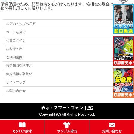
環境保護のため、簡易包装を心がけております。箱梱包の場合はメーカーの
箱を再利用してお送りします。
お店のトップへ戻る
カートを見る
会員ログイン
お客様の声
ご利用案内
特定商取引法表示
個人情報の取扱い
サイトマップ
お問い合わせ
表示：スマートフォン｜
PC
Copyright (C) All Rights Reserved.
カタログ請求
サンプル貸出
お問い合わせ