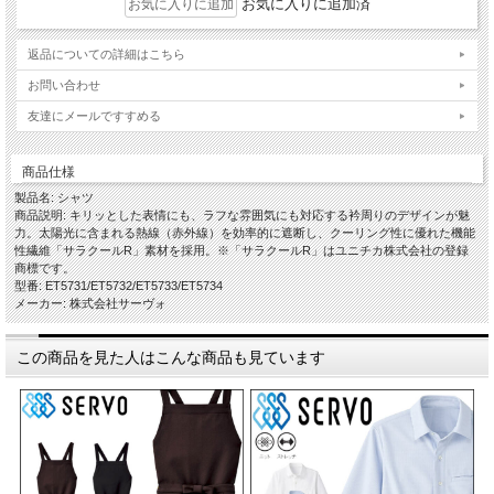
お気に入りに追加済
返品についての詳細はこちら
お問い合わせ
友達にメールですすめる
商品仕様
製品名: シャツ
商品説明: キリッとした表情にも、ラフな雰囲気にも対応する衿周りのデザインが魅
力。太陽光に含まれる熱線（赤外線）を効率的に遮断し、クーリング性に優れた機能
性繊維「サラクールR」素材を採用。※「サラクールR」はユニチカ株式会社の登録
商標です。
型番: ET5731/ET5732/ET5733/ET5734
メーカー: 株式会社サーヴォ
この商品を見た人はこんな商品も見ています