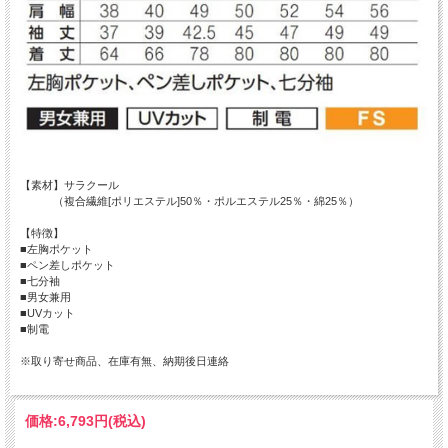
【素材】サラクール
（複合繊維[ポリエステル]50％・ポルエステル25％・綿25％）
【特徴】
■左胸ポケット
■ペン差しポケット
■七分袖
■男女兼用
■UVカット
■制電
※取り寄せ商品、在庫有無、納期後日連絡
価格:
6,793円
(税込)