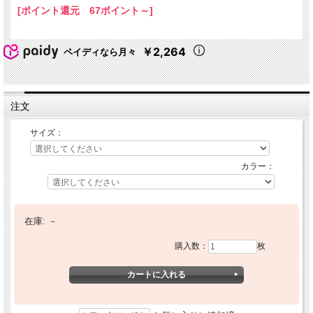
[ポイント還元 67ポイント～]
￥2,264
ペイディなら月々
注文
サイズ：
カラー：
在庫:
－
購入数：
枚