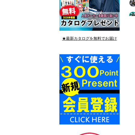
★最新カタログを無料でお届け