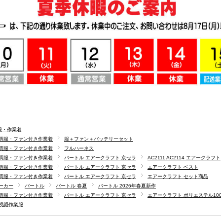
服・作業着
調服・ファン付き作業着
服＋ファン＋バッテリーセット
調服・ファン付き作業着
フルハーネス
調服・ファン付き作業着
バートル エアークラフト 京セラ
AC2111 AC2114 エアークラフト
調服・ファン付き作業着
バートル エアークラフト 京セラ
エアークラフト ベスト
調服・ファン付き作業着
バートル エアークラフト 京セラ
エアークラフト セット商品
ーカー
バートル
バートル 春夏
バートル 2026年春夏新作
調服・ファン付き作業着
バートル エアークラフト 京セラ
エアークラフト ポリエステル10
視認作業服