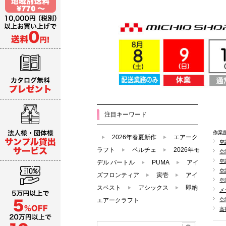
注目キーワード
作業
2026年春夏新作
エアーク
空
ラフト
ペルチェ
2026年モ
空
空
デル バートル
PUMA
アイ
空
ズフロンティア
寅壱
アイ
空
スベスト
アシックス
即納
メ
エアークラフト
空
高