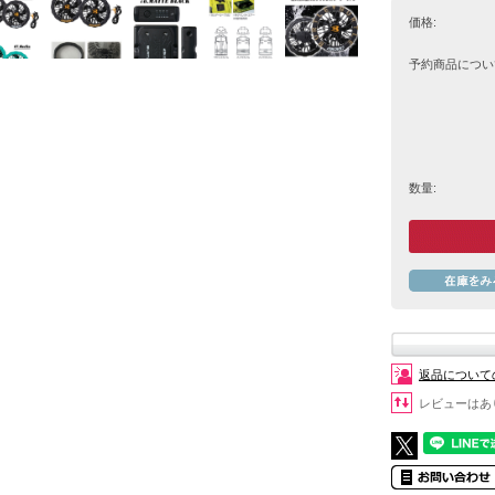
価格:
予約商品につい
数量:
返品について
レビューはあ