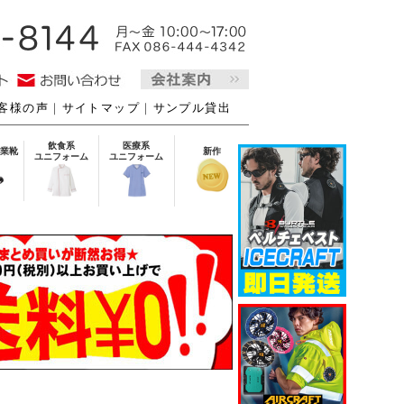
客様の声
｜
サイトマップ
｜
サンプル貸出
飲食系
医療系
業靴
新作
ユニフォーム
ユニフォーム