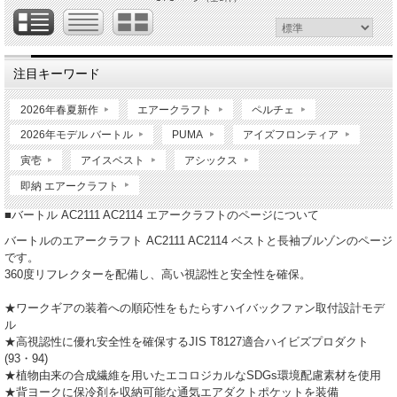
注目キーワード
2026年春夏新作
エアークラフト
ペルチェ
2026年モデル バートル
PUMA
アイズフロンティア
寅壱
アイスベスト
アシックス
即納 エアークラフト
■バートル AC2111 AC2114 エアークラフトのページについて
バートルのエアークラフト AC2111 AC2114 ベストと長袖ブルゾンのページ
です。
360度リフレクターを配備し、高い視認性と安全性を確保。
★ワークギアの装着への順応性をもたらすハイバックファン取付設計モデ
ル
★高視認性に優れ安全性を確保するJIS T8127適合ハイビズプロダクト
(93・94)
★植物由来の合成繊維を用いたエコロジカルなSDGs環境配慮素材を使用
★背ヨークに保冷剤を収納可能な通気エアダクトポケットを装備