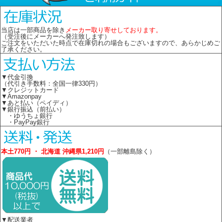
当店は一部商品を除き
メーカー取り寄せしております。
（受注後にメーカーへ発注致します）
ご注文をいただいた時点で在庫切れの場合もございますので、あらかじめご
了承ください。
▼代金引換
（代引き手数料：全国一律330円）
▼クレジットカード
▼Amazonpay
▼あと払い（ペイディ）
▼銀行振込（前払い）
・ゆうちょ銀行
・PayPay銀行
本土770円 ・ 北海道 沖縄県1,210円
（一部離島除く）
▼配送業者