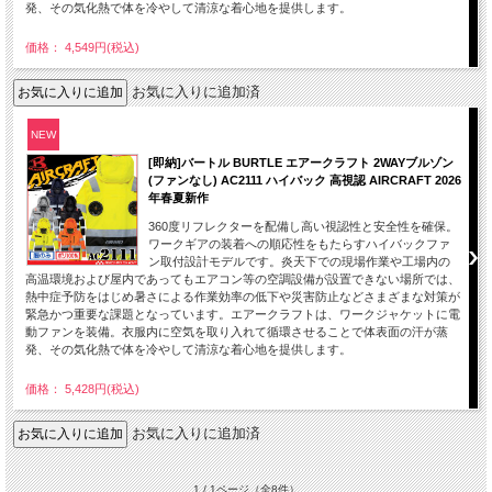
発、その気化熱で体を冷やして清涼な着心地を提供します。
価格： 4,549円(税込)
お気に入りに追加済
NEW
[即納]バートル BURTLE エアークラフト 2WAYブルゾン
(ファンなし) AC2111 ハイバック 高視認 AIRCRAFT 2026
年春夏新作
360度リフレクターを配備し高い視認性と安全性を確保。
ワークギアの装着への順応性をもたらすハイバックファ
ン取付設計モデルです。炎天下での現場作業や工場内の
高温環境および屋内であってもエアコン等の空調設備が設置できない場所では、
熱中症予防をはじめ暑さによる作業効率の低下や災害防止などさまざまな対策が
緊急かつ重要な課題となっています。エアークラフトは、ワークジャケットに電
動ファンを装備。衣服内に空気を取り入れて循環させることで体表面の汗が蒸
発、その気化熱で体を冷やして清涼な着心地を提供します。
価格： 5,428円(税込)
お気に入りに追加済
1 / 1ページ
（全8件）