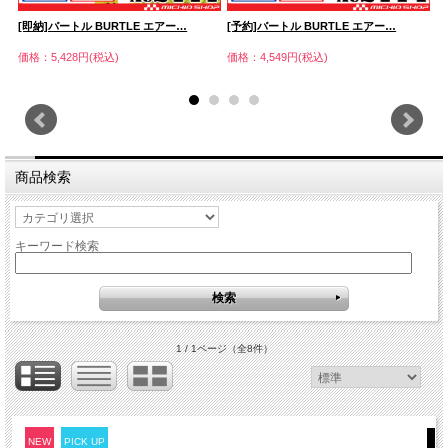
[即納]バートル BURTLE エアー…
[予約]バートル BURTLE エアー…
[
価格：5,428円(税込)
価格：4,549円(税込)
価
商品検索
キーワード検索
1 / 1ページ
（全8件）
NEW
PICK UP