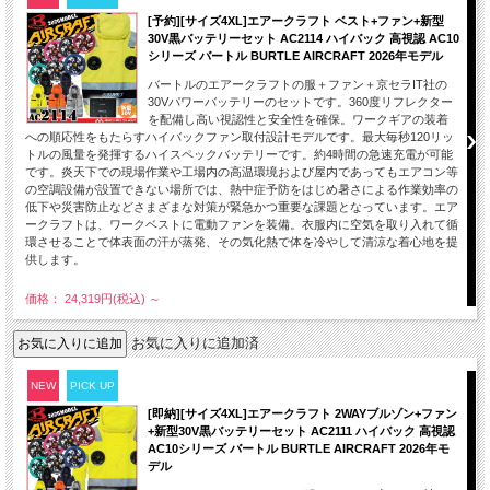
[予約][サイズ4XL]エアークラフト ベスト+ファン+新型
30V黒バッテリーセット AC2114 ハイバック 高視認 AC10
シリーズ バートル BURTLE AIRCRAFT 2026年モデル
バートルのエアークラフトの服＋ファン＋京セラIT社の
30Vパワーバッテリーのセットです。360度リフレクター
を配備し高い視認性と安全性を確保。ワークギアの装着
への順応性をもたらすハイバックファン取付設計モデルです。最大毎秒120リッ
トルの風量を発揮するハイスペックバッテリーです。約4時間の急速充電が可能
です。炎天下での現場作業や工場内の高温環境および屋内であってもエアコン等
の空調設備が設置できない場所では、熱中症予防をはじめ暑さによる作業効率の
低下や災害防止などさまざまな対策が緊急かつ重要な課題となっています。エア
ークラフトは、ワークベストに電動ファンを装備。衣服内に空気を取り入れて循
環させることで体表面の汗が蒸発、その気化熱で体を冷やして清涼な着心地を提
供します。
価格： 24,319円(税込)
～
お気に入りに追加済
NEW
PICK UP
[即納][サイズ4XL]エアークラフト 2WAYブルゾン+ファン
+新型30V黒バッテリーセット AC2111 ハイバック 高視認
AC10シリーズ バートル BURTLE AIRCRAFT 2026年モ
デル