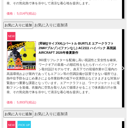
発、その気化熱で体を冷やして清涼な着心地を提供します。
価格： 5,014円(税込)
お気に入りに追加済
NEW
[即納][サイズ4XL]バートル BURTLE エアークラフト
2WAYブルゾン(ファンなし) AC2111 ハイバック 高視認
AIRCRAFT 2026年春夏新作
360度リフレクターを配備し高い視認性と安全性を確保。
ワークギアの装着への順応性をもたらすハイバックファ
ン取付設計モデルです。炎天下での現場作業や工場内の
高温環境および屋内であってもエアコン等の空調設備が設置できない場所では、
熱中症予防をはじめ暑さによる作業効率の低下や災害防止などさまざまな対策が
緊急かつ重要な課題となっています。エアークラフトは、ワークジャケットに電
動ファンを装備。衣服内に空気を取り入れて循環させることで体表面の汗が蒸
発、その気化熱で体を冷やして清涼な着心地を提供します。
価格： 5,893円(税込)
お気に入りに追加済
NEW
PICK UP