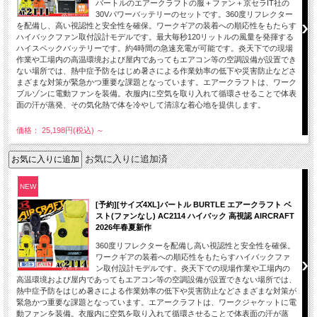
バートルのエアークラフトの服＋ファン＋京セラIT社の
30Vパワーバッテリーのセットです。360度リフレクター
を配備し、高い視認性と安全性を確保。ワークギアの装着への順応性をもたらす
ハイバックファン取付設計モデルです。最大毎秒120リットルの風量を発揮する
ハイスペックバッテリーです。約4時間の急速充電が可能です。炎天下での現場
作業や工場内の高温環境および屋内であってもエアコン等の空調設備が設置でき
ない場所では、熱中症予防をはじめ暑さによる作業効率の低下や災害防止などさ
まざまな対策が緊急かつ重要な課題となっています。エアークラフトは、ワーク
ブルゾンに電動ファンを装備。衣服内に空気を取り入れて循環させることで体表
面の汗が蒸発、その気化熱で体を冷やして清涼な着心地を提供します。
価格： 25,198円(税込)
～
お気に入りに追加済
NEW
[予約][サイズ4XL]バートル BURTLE エアークラフト ベ
スト(ファンなし) AC2114 ハイバック 高視認 AIRCRAFT
2026年春夏新作
360度リフレクターを配備し高い視認性と安全性を確保。
ワークギアの装着への順応性をもたらすハイバックファ
ン取付設計モデルです。炎天下での現場作業や工場内の
高温環境および屋内であってもエアコン等の空調設備が設置できない場所では、
熱中症予防をはじめ暑さによる作業効率の低下や災害防止などさまざまな対策が
緊急かつ重要な課題となっています。エアークラフトは、ワークジャケットに電
動ファンを装備。衣服内に空気を取り入れて循環させることで体表面の汗が蒸