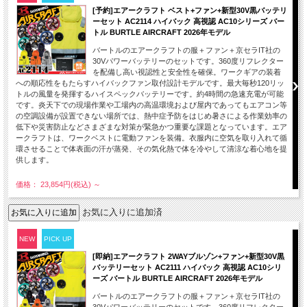
[予約]エアークラフト ベスト+ファン+新型30V黒バッテリ
ーセット AC2114 ハイバック 高視認 AC10シリーズ バー
トル BURTLE AIRCRAFT 2026年モデル
バートルのエアークラフトの服＋ファン＋京セラIT社の
30Vパワーバッテリーのセットです。360度リフレクター
を配備し高い視認性と安全性を確保。ワークギアの装着
への順応性をもたらすハイバックファン取付設計モデルです。最大毎秒120リッ
トルの風量を発揮するハイスペックバッテリーです。約4時間の急速充電が可能
です。炎天下での現場作業や工場内の高温環境および屋内であってもエアコン等
の空調設備が設置できない場所では、熱中症予防をはじめ暑さによる作業効率の
低下や災害防止などさまざまな対策が緊急かつ重要な課題となっています。エア
ークラフトは、ワークベストに電動ファンを装備。衣服内に空気を取り入れて循
環させることで体表面の汗が蒸発、その気化熱で体を冷やして清涼な着心地を提
供します。
価格： 23,854円(税込)
～
お気に入りに追加済
NEW
PICK UP
[即納]エアークラフト 2WAYブルゾン+ファン+新型30V黒
バッテリーセット AC2111 ハイバック 高視認 AC10シリ
ーズ バートル BURTLE AIRCRAFT 2026年モデル
バートルのエアークラフトの服＋ファン＋京セラIT社の
30Vパワーバッテリーのセットです。360度リフレクター