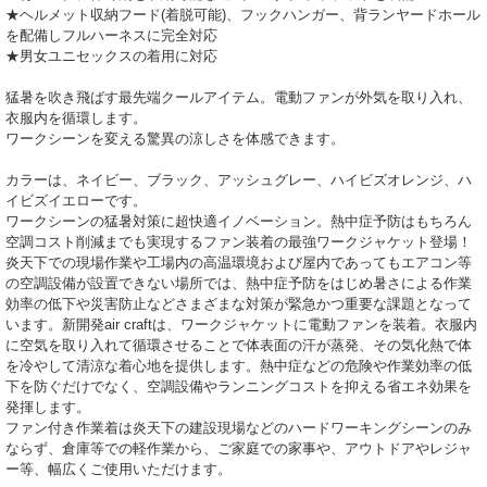
★ヘルメット収納フード(着脱可能)、フックハンガー、背ランヤードホール
を配備しフルハーネスに完全対応
★男女ユニセックスの着用に対応
猛暑を吹き飛ばす最先端クールアイテム。電動ファンが外気を取り入れ、
衣服内を循環します。
ワークシーンを変える驚異の涼しさを体感できます。
カラーは、ネイビー、ブラック、アッシュグレー、ハイビズオレンジ、ハ
イビズイエローです。
ワークシーンの猛暑対策に超快適イノベーション。熱中症予防はもちろん
空調コスト削減までも実現するファン装着の最強ワークジャケット登場！
炎天下での現場作業や工場内の高温環境および屋内であってもエアコン等
の空調設備が設置できない場所では、熱中症予防をはじめ暑さによる作業
効率の低下や災害防止などさまざまな対策が緊急かつ重要な課題となって
います。新開発air craftは、ワークジャケットに電動ファンを装着。衣服内
に空気を取り入れて循環させることで体表面の汗が蒸発、その気化熱で体
を冷やして清涼な着心地を提供します。熱中症などの危険や作業効率の低
下を防ぐだけでなく、空調設備やランニングコストを抑える省エネ効果を
発揮します。
ファン付き作業着は炎天下の建設現場などのハードワーキングシーンのみ
ならず、倉庫等での軽作業から、ご家庭での家事や、アウトドアやレジャ
ー等、幅広くご使用いただけます。