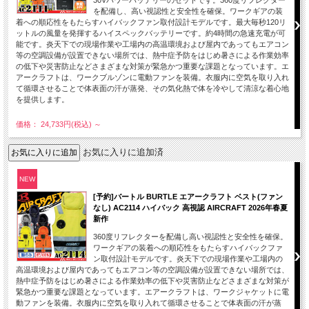
を配備し、高い視認性と安全性を確保。ワークギアの装
着への順応性をもたらすハイバックファン取付設計モデルです。最大毎秒120リ
ットルの風量を発揮するハイスペックバッテリーです。約4時間の急速充電が可
能です。炎天下での現場作業や工場内の高温環境および屋内であってもエアコン
等の空調設備が設置できない場所では、熱中症予防をはじめ暑さによる作業効率
の低下や災害防止などさまざまな対策が緊急かつ重要な課題となっています。エ
アークラフトは、ワークブルゾンに電動ファンを装備。衣服内に空気を取り入れ
て循環させることで体表面の汗が蒸発、その気化熱で体を冷やして清涼な着心地
を提供します。
価格： 24,733円(税込)
～
お気に入りに追加済
NEW
[予約]バートル BURTLE エアークラフト ベスト(ファン
なし) AC2114 ハイバック 高視認 AIRCRAFT 2026年春夏
新作
360度リフレクターを配備し高い視認性と安全性を確保。
ワークギアの装着への順応性をもたらすハイバックファ
ン取付設計モデルです。炎天下での現場作業や工場内の
高温環境および屋内であってもエアコン等の空調設備が設置できない場所では、
熱中症予防をはじめ暑さによる作業効率の低下や災害防止などさまざまな対策が
緊急かつ重要な課題となっています。エアークラフトは、ワークジャケットに電
動ファンを装備。衣服内に空気を取り入れて循環させることで体表面の汗が蒸