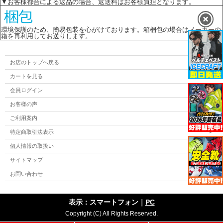
▼お客様都合による返品の場合、返送料はお客様負担となります。
環境保護のため、簡易包装を心がけております。箱梱包の場合はメーカーの
箱を再利用してお送りします。
お店のトップへ戻る
カートを見る
会員ログイン
お客様の声
ご利用案内
特定商取引法表示
個人情報の取扱い
サイトマップ
お問い合わせ
表示：スマートフォン｜
PC
Copyright (C) All Rights Reserved.