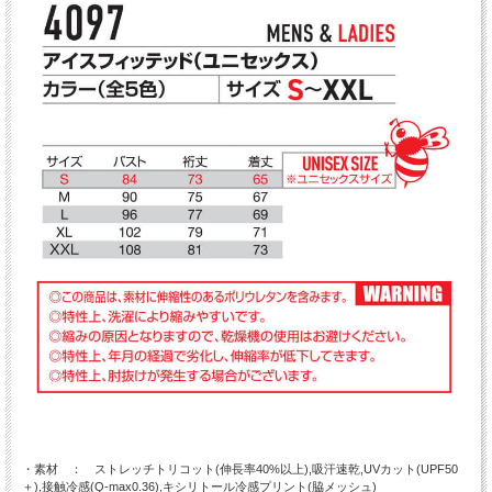
・素材 ： ストレッチトリコット(伸長率40%以上),吸汗速乾,UVカット(UPF50
＋),接触冷感(Q-max0.36),キシリトール冷感プリント(脇メッシュ)