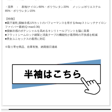
・混率 ： 表地/ナイロン80%・ポリウレタン20% メッシュ/ポリエステル
85%・ポリウレタン15%
【特徴】
■吸汗速乾,接触冷感,UVカットのパフォーマンスを有する4wayストレッチナイロン
ファイバー素材(Q-max0.36)
■接触冷感のポテンシャルを高めるキシリトールプリントを脇に装着
■フラットシームロック縫製と消臭テープの機能性が着用時の不快感を軽減
■男女ユニセックスの着用に対応
※取り寄せ商品、在庫有無、納期後日連絡