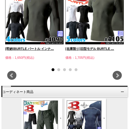
[即納]BURTLE バートル インナ…
[在庫限り]旧型モデル BURTLE …
[
価格：1,650円(税込)
価格：1,705円(税込)
価
コーディネート商品