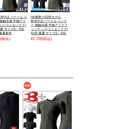
BURTLE バートル イ
[在庫限り]旧型モデル
 接触冷感 半袖アイ
BURTLE バートル インナ
ット(ユニセックス)
ー 接触冷感 半袖アイスフ
 春夏 サイズS～XXL
ィッテッド(ユニセックス)
年春夏新作
4105 春夏 サイズS～XXL
0
(税込)
¥1,705
(税込)