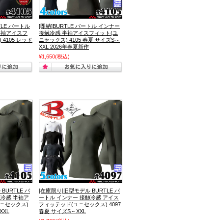
TLE バートル
[即納]BURTLE バートル インナー
半袖アイスフ
接触冷感 半袖アイスフィット(ユ
4105 レッド
ニセックス) 4105 春夏 サイズS～
XXL 2026年春夏新作
¥1,650
(税込)
BURTLE バ
[在庫限り]旧型モデル BURTLE バ
触冷感 半袖ア
ートル インナー 接触冷感 アイス
ニセックス)
フィッテッド(ユニセックス) 4097
XXL
春夏 サイズS～XXL