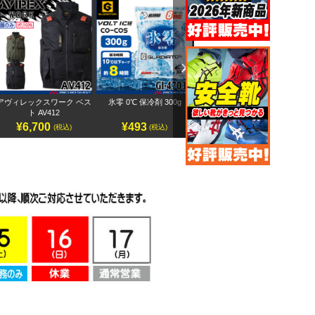
Next
アヴィレックスワーク ベス
氷零 0℃ 保冷剤 300g
アヴィレックスワーク 半袖
ペ
ト AV412
ブルゾン AV413
¥6,700
¥493
¥7,500
(税込)
(税込)
(税込)