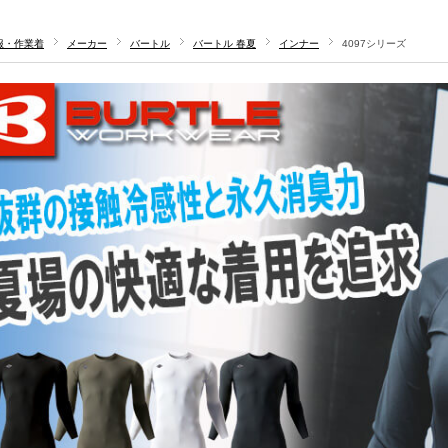
服・作業着
メーカー
バートル
バートル 春夏
インナー
4097シリーズ