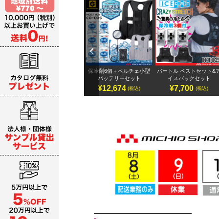
Previ
ous
テリ
アイズフロンティア 32Vバ
保冷剤6個＋ペルチェ小型
バートル ベストセット&
ッテリーセット
バッテリーセット
イスパックセット
¥19,987～
¥12,674
¥7,700
)
(税込)
(税込)
(税込)