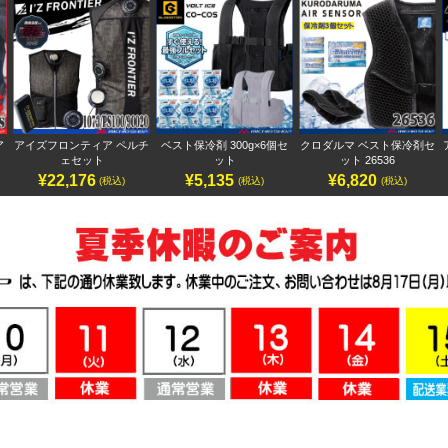
ア
アイズフロンティア ペルチ
ベスト保冷剤 300g×6個セ
クロダルマ ベスト保冷剤セ
ェセット
ット
ット 26536
¥22,176
¥5,135
¥6,820
(税込)
(税込)
(税込)