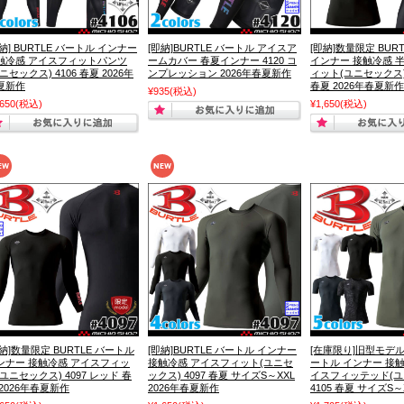
納] BURTLE バートル インナー
[即納]BURTLE バートル アイスア
[即納]数量限定 BUR
触冷感 アイスフィットパンツ
ームカバー 春夏インナー 4120 コ
インナー 接触冷感 
ニセックス) 4106 春夏 2026年
ンプレッション 2026年春夏新作
ィット(ユニセックス) 
夏新作
春夏 2026年春夏新作
¥935
(税込)
,650
(税込)
¥1,650
(税込)
即納]数量限定 BURTLE バートル
[即納]BURTLE バートル インナー
[在庫限り]旧型モデル 
ンナー 接触冷感 アイスフィッ
接触冷感 アイスフィット(ユニセ
ートル インナー 接
(ユニセックス) 4097 レッド 春
ックス) 4097 春夏 サイズS～XXL
イスフィッテッド(ユ
 2026年春夏新作
2026年春夏新作
4105 春夏 サイズS～