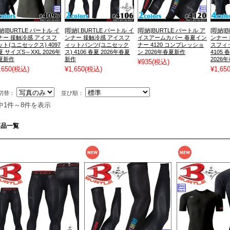
納]BURTLE バートル イ
[即納] BURTLE バートル イ
[即納]BURTLE バートル ア
[即納]
ナー 接触冷感 アイスフ
ンナー 接触冷感 アイスフ
イスアームカバー 春夏イン
ンナー
ット(ユニセックス) 4097
ィットパンツ(ユニセック
ナー 4120 コンプレッショ
スフィ
 サイズS～XXL 2026年
ス) 4106 春夏 2026年春夏
ン 2026年春夏新作
4105
夏新作
新作
2026
¥935
(税込)
,650
(税込)
¥1,650
(税込)
¥1,65
切替：
並び順：
中1件～8件を表示
商品一覧