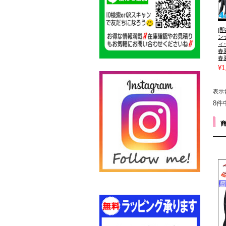
[即
ン
ィ
春夏
春
¥1
表示
8件