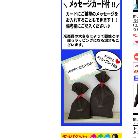
[即
接
(ユ
春
¥1
[
イ
ト
夏