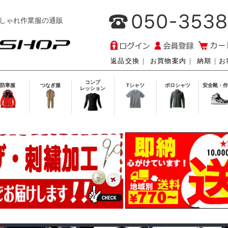
しゃれ作業服の通販
返品交換
｜
お買物案内
｜
納期
｜
お
コンプ
防寒服
つなぎ服
Tシャツ
ポロシャツ
安全靴・作
レッション