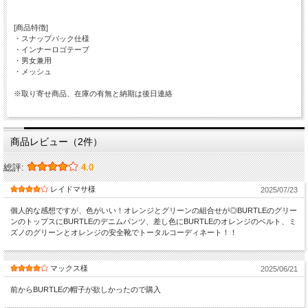
[商品特徴]
・スナップバック仕様
・インナーロゴテープ
・男女兼用
・メッシュ
※取り寄せ商品、在庫の有無と納期は後日連絡
商品レビュー（2件）
総評:
4.0
レイドマサ様
2025/07/23
個人的な感想ですが、色がいい！オレンジとグリーンの組合せが◎BURTLEのグリー
ンのトップスにBURTLEのデニムパンツ、差し色にBURTLEのオレンジのベルト、ミ
ズノのグリーンとオレンジの安全靴でトータルコーディネート！！
マックス様
2025/06/21
前からBURTLEの帽子が欲しかったので購入