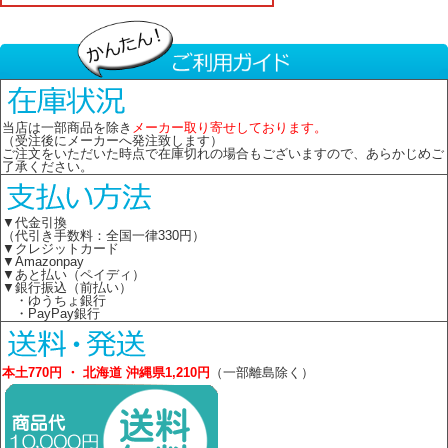
当店は一部商品を除き
メーカー取り寄せしております。
（受注後にメーカーへ発注致します）
ご注文をいただいた時点で在庫切れの場合もございますので、あらかじめご
了承ください。
▼代金引換
（代引き手数料：全国一律330円）
▼クレジットカード
▼Amazonpay
▼あと払い（ペイディ）
▼銀行振込（前払い）
・ゆうちょ銀行
・PayPay銀行
本土770円 ・ 北海道 沖縄県1,210円
（一部離島除く）