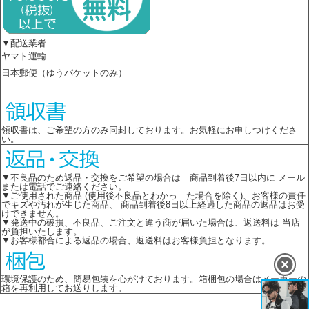
▼配送業者
ヤマト運輸
日本郵便（ゆうパケットのみ）
領収書は、ご希望の方のみ同封しております。お気軽にお申しつけくださ
い。
▼不良品のため返品・交換をご希望の場合は 商品到着後7日以内に メール
または電話でご連絡ください。
▼ご使用された商品 (使用後不良品とわかっ た場合を除く)、お客様の責任
でキズや汚れが生じた商品、 商品到着後8日以上経過した商品の返品はお受
けできません。
▼発送中の破損、不良品、ご注文と違う商が届いた場合は、返送料は 当店
が負担いたします。
▼お客様都合による返品の場合、返送料はお客様負担となります。
環境保護のため、簡易包装を心がけております。箱梱包の場合はメーカーの
箱を再利用してお送りします。