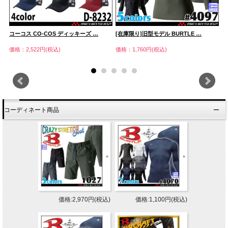
コーコス CO-COS ディッキーズ …
[在庫限り]旧型モデル BURTLE …
作
価格：2,522円(税込)
価格：1,760円(税込)
価
コーディネート商品
価格:2,970円(税込)
価格:1,100円(税込)