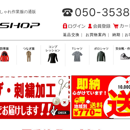
しゃれ作業服の通販
返品交換
｜
お買物案内
｜
納期
｜
お
コンプ
防寒服
つなぎ服
Tシャツ
ポロシャツ
安全靴・作
レッション