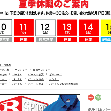
服・作業着
ービス業
ポロシャツ
長袖ポロシャツ
ーカー
バートル
バートル 春夏
ポロシャツ
ーカー
バートル
バートル 秋冬
インナー
ーカー
バートル
バートル 春夏
バートル 2026年春夏新作
BURTLE バ