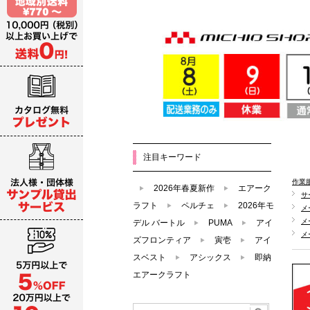
注目キーワード
作業
2026年春夏新作
エアーク
サ
ラフト
ペルチェ
2026年モ
メ
メ
デル バートル
PUMA
アイ
メ
ズフロンティア
寅壱
アイ
スベスト
アシックス
即納
エアークラフト