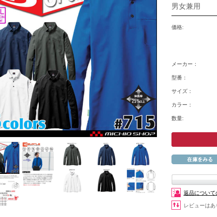
男女兼用
価格:
メーカー：
型番：
サイズ：
カラー：
数量:
返品について
レビューはあ