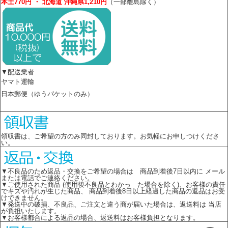
本土770円 ・ 北海道 沖縄県1,210円
（一部離島除く）
▼配送業者
ヤマト運輸
日本郵便（ゆうパケットのみ）
領収書は、ご希望の方のみ同封しております。お気軽にお申しつけくださ
い。
▼不良品のため返品・交換をご希望の場合は 商品到着後7日以内に メール
または電話でご連絡ください。
▼ご使用された商品 (使用後不良品とわかっ た場合を除く)、お客様の責任
でキズや汚れが生じた商品、 商品到着後8日以上経過した商品の返品はお受
けできません。
▼発送中の破損、不良品、ご注文と違う商が届いた場合は、返送料は 当店
が負担いたします。
▼お客様都合による返品の場合、返送料はお客様負担となります。