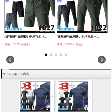
[送料無料]在庫限り BURTLE バ…
[送料無料]在庫限り BURTLE バ…
[
価格：3,135円(税込)
価格：3,355円(税込)
価
コーディネート商品