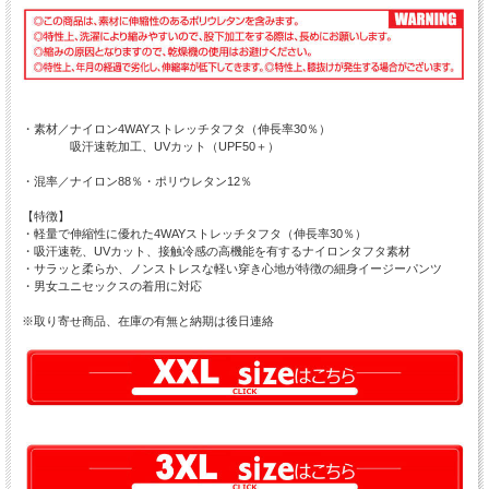
・素材／ナイロン4WAYストレッチタフタ（伸長率30％）
吸汗速乾加工、UVカット（UPF50＋）
・混率／ナイロン88％・ポリウレタン12％
【特徴】
・軽量で伸縮性に優れた4WAYストレッチタフタ（伸長率30％）
・吸汗速乾、UVカット、接触冷感の高機能を有するナイロンタフタ素材
・サラッと柔らか、ノンストレスな軽い穿き心地が特徴の細身イージーパンツ
・男女ユニセックスの着用に対応
※取り寄せ商品、在庫の有無と納期は後日連絡