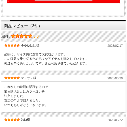
商品レビュー（3件）
総評:
5.0
ゆゆゆゆゆ様
2025/07/17
品揃え、サイズ共に豊富で大変助かります。
この猛暑を乗り切るため色々なアイテムを購入しています。
発送も早くありがたいです。また利用させていただきます。
マッサン様
2025/06/29
これからの時期に活躍するので
前回購入分とはカラー違いを
注文しました。
安定の早さで届きました。
いつもありがとうごさいます。
Julia様
2025/06/22