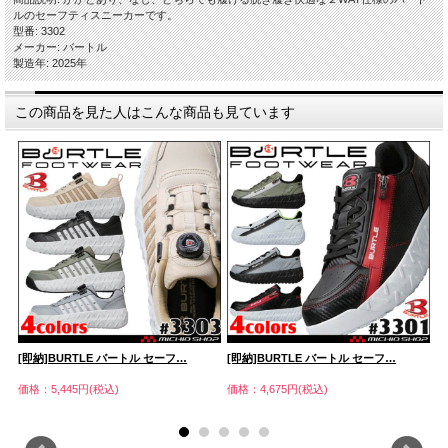
ルのセーフティスニーカーです。
型番: 3302
メーカー: バートル
製造年: 2025年
この商品を見た人はこんな商品も見ています
…
[即納]BURTLE バートル セーフ…
[即納]BURTLE バートル セーフ…
[
価格：5,445円(税込)
価格：4,675円(税込)
価