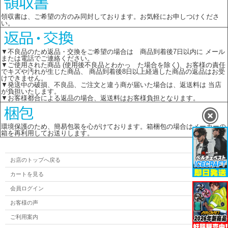
領収書は、ご希望の方のみ同封しております。お気軽にお申しつけくださ
い。
▼不良品のため返品・交換をご希望の場合は 商品到着後7日以内に メール
または電話でご連絡ください。
▼ご使用された商品 (使用後不良品とわかっ た場合を除く)、お客様の責任
でキズや汚れが生じた商品、 商品到着後8日以上経過した商品の返品はお受
けできません。
▼発送中の破損、不良品、ご注文と違う商が届いた場合は、返送料は 当店
が負担いたします。
▼お客様都合による返品の場合、返送料はお客様負担となります。
環境保護のため、簡易包装を心がけております。箱梱包の場合はメーカーの
箱を再利用してお送りします。
お店のトップへ戻る
カートを見る
会員ログイン
お客様の声
ご利用案内