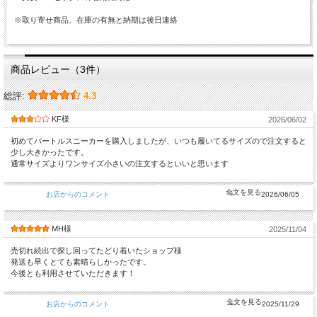
※取り寄せ商品、在庫の有無と納期は後日連絡
商品レビュー（3件）
総評:
4.3
KF様
2026/06/02
初めてバートルスニーカーを購入しましたが、いつも履いてるサイズので注文すると
少し大きかったです。
通常サイズよりワンサイズ小さいの注文するといいと思います
お店からのコメント
2026/06/05
MH様
2025/11/04
売切れ続出で探し回ってたどり着いたショップ様
発送も早くとても素晴らしかったです。
今後とも利用させていただきます！
お店からのコメント
2025/11/29