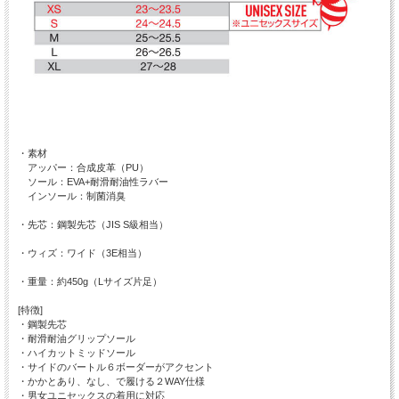
・素材
アッパー：合成皮革（PU）
ソール：EVA+耐滑耐油性ラバー
インソール：制菌消臭
・先芯：鋼製先芯（JIS S級相当）
・ウィズ：ワイド（3E相当）
・重量：約450g（Lサイズ片足）
[特徴]
・鋼製先芯
・耐滑耐油グリップソール
・ハイカットミッドソール
・サイドのバートル６ボーダーがアクセント
・かかとあり、なし、で履ける２WAY仕様
・男女ユニセックスの着用に対応