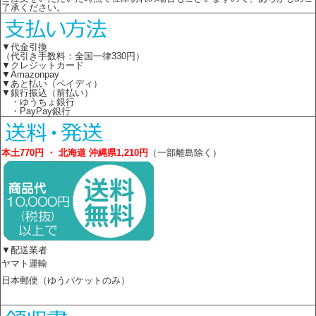
了承ください。
▼代金引換
（代引き手数料：全国一律330円）
▼クレジットカード
▼Amazonpay
▼あと払い（ペイディ）
▼銀行振込（前払い）
・ゆうちょ銀行
・PayPay銀行
本土770円 ・ 北海道 沖縄県1,210円
（一部離島除く）
▼配送業者
ヤマト運輸
日本郵便（ゆうパケットのみ）