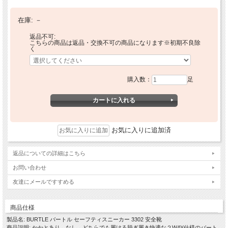
在庫:
－
返品不可:
こちらの商品は返品・交換不可の商品になります※初期不良除
く
購入数：
足
お気に入りに追加済
返品についての詳細はこちら
お問い合わせ
友達にメールですすめる
商品仕様
製品名: BURTLE バートル セーフティスニーカー 3302 安全靴
商品説明: かかとあり、なし、どちらでも履ける脱ぎ履き快適な２WAY仕様のバート