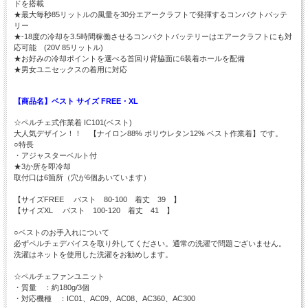
ドを搭載
★最大毎秒85リットルの風量を30分エアークラフトで発揮するコンパクトバッテ
リー
★-18度の冷却を3.5時間稼働させるコンパクトバッテリーはエアークラフトにも対
応可能 (20V 85リットル)
★お好みの冷却ポイントを選べる首回り背脇面に6装着ホールを配備
★男女ユニセックスの着用に対応
【商品名】ベスト サイズ FREE・XL
☆ペルチェ式作業着 IC101(ベスト)
大人気デザイン！！ 【ナイロン88% ポリウレタン12% ベスト作業着】です。
○特長
・アジャスターベルト付
★3か所を即冷却
取付口は6箇所（穴が6個あいています）
【サイズFREE バスト 80-100 着丈 39 】
【サイズXL バスト 100-120 着丈 41 】
○ベストのお手入れについて
必ずペルチェデバイスを取り外してください。通常の洗濯で問題ございません。
洗濯はネットを使用した洗濯をお勧めします。
☆ペルチェファンユニット
・質量 ：約180g/3個
・対応機種 ：IC01、AC09、AC08、AC360、AC300