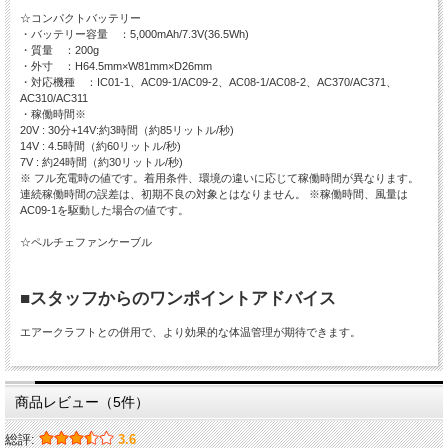
☆コンパクトバッテリー
・バッテリー容量 ：5,000mAh/7.3V(36.5Wh)
・質量 ：200g
・外寸 ：H64.5mm×W81mm×D26mm
・対応機種 ：IC01-1、AC09-1/AC09-2、AC08-1/AC08-2、AC370/AC371、
AC310/AC311
・稼働時間※
20V : 30分+14V:約3時間（約85リットル/秒)
14V : 4.5時間（約60リットル/秒)
7V : 約24時間（約30リットル/秒)
※ フル充電時の値です。着用条件、環境の違いに応じて稼働時間が異なります。
連続稼働時間の誤差は、初期不良の対象とはなりません。 ※稼働時間、風量は
AC09-1を駆動した場合の値です。
☆ペルチェファンケーブル
■スタッフからのワンポイントアドバイス
エアークラフトとの併用で、より効果的な体温管理が期待できます。
商品レビュー（5件）
総評:
3.6