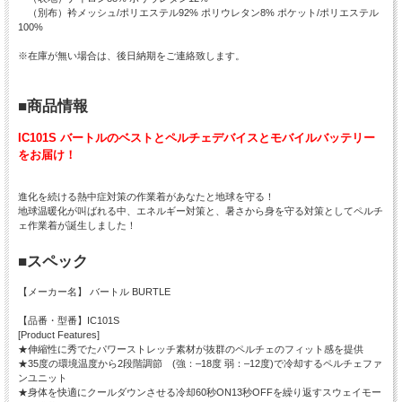
（別布）衿メッシュ/ポリエステル92% ポリウレタン8% ポケット/ポリエステル
100%
※在庫が無い場合は、後日納期をご連絡致します。
■商品情報
IC101S バートルのベストとペルチェデバイスとモバイルバッテリー
をお届け！
進化を続ける熱中症対策の作業着があなたと地球を守る！
地球温暖化が叫ばれる中、エネルギー対策と、暑さから身を守る対策としてペルチ
ェ作業着が誕生しました！
■スペック
【メーカー名】 バートル BURTLE
【品番・型番】IC101S
[Product Features]
★伸縮性に秀でたパワーストレッチ素材が抜群のペルチェのフィット感を提供
★35度の環境温度から2段階調節 (強：–18度 弱：–12度)で冷却するペルチェファ
ンユニット
★身体を快適にクールダウンさせる冷却60秒ON13秒OFFを繰り返すスウェイモー