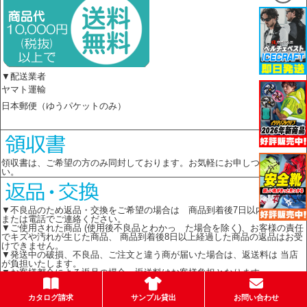
▼配送業者
ヤマト運輸
日本郵便（ゆうパケットのみ）
領収書は、ご希望の方のみ同封しております。お気軽にお申しつけくださ
い。
▼不良品のため返品・交換をご希望の場合は 商品到着後7日以内に メール
または電話でご連絡ください。
▼ご使用された商品 (使用後不良品とわかっ た場合を除く)、お客様の責任
でキズや汚れが生じた商品、 商品到着後8日以上経過した商品の返品はお受
けできません。
▼発送中の破損、不良品、ご注文と違う商が届いた場合は、返送料は 当店
が負担いたします。
▼お客様都合による返品の場合、返送料はお客様負担となります。
カタログ請求
サンプル貸出
お問い合わせ