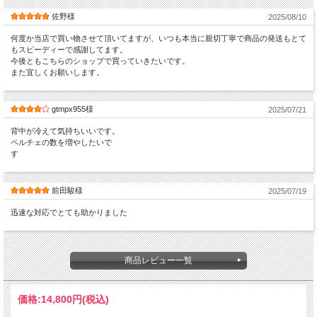
佐野様
2025/08/10
何度か当店で買い物させて頂いてますが、いつも本当に親切丁寧で商品の発送もとて
もスピーディーで感謝してます。
今後ともこちらのショップで買っていきたいです。
また宜しくお願いします。
gtmpx955様
2025/07/21
背中が冷えて気持ちいいです。
ペルチェの数を増やしたいで
す
前田駿様
2025/07/19
迅速な対応でとても助かりました
商品レビュー一覧
価格:
14,800円
(税込)