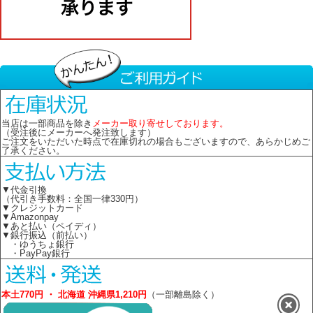
当店は一部商品を除き
メーカー取り寄せしております。
（受注後にメーカーへ発注致します）
ご注文をいただいた時点で在庫切れの場合もございますので、あらかじめご
了承ください。
▼代金引換
（代引き手数料：全国一律330円）
▼クレジットカード
▼Amazonpay
▼あと払い（ペイディ）
▼銀行振込（前払い）
・ゆうちょ銀行
・PayPay銀行
本土770円 ・ 北海道 沖縄県1,210円
（一部離島除く）