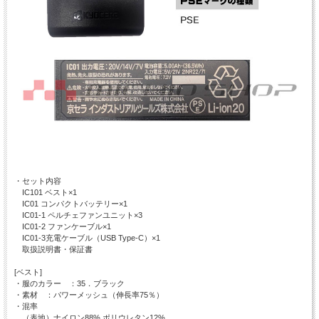
・セット内容
IC101 ベスト×1
IC01 コンパクトバッテリー×1
IC01-1 ペルチェファンユニット×3
IC01-2 ファンケーブル×1
IC01-3充電ケーブル（USB Type-C）×1
取扱説明書・保証書
[ベスト]
・服のカラー ：35．ブラック
・素材 ：パワーメッシュ（伸長率75％）
・混率
（表地）ナイロン88% ポリウレタン12%