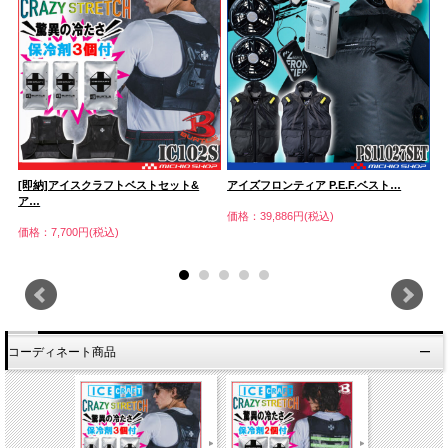
[即納]アイスクラフトベストセット&
アイズフロンティア P.E.F.ベスト…
[
ア…
ア
価格：39,886円(税込)
価格：7,700円(税込)
価
コーディネート商品