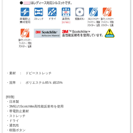
・素材 ： ドビーストレッチ
・混率 ： ポリエステル85％ 綿15%
[特徴]
・日本製
・3M社のScotchlite高性能反射布を使用
・帯電防止素材
・ストレッチ
・ドライ
・通気性
・樹脂ボタン