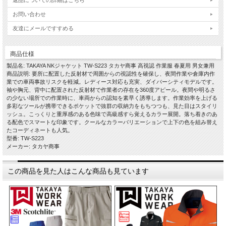
返品についての詳細はこちら
お問い合わせ
友達にメールですすめる
商品仕様
製品名: TAKAYA NKジャケット TW-S223 タカヤ商事 高視認 作業服 春夏用 男女兼用
商品説明: 要所に配置した反射材で周囲からの視認性を確保し、夜間作業や倉庫内作
業での車両事故リスクを軽減。レディース対応も充実、ダイバーシティモデルです。
袖や胸元、背中に配置された反射材で作業者の存在を360度アピール。夜間や明るさ
の少ない場所での作業時に、車両からの認知を素早く誘導します。作業効率を上げる
多彩なツールが携帯できるポケットで抜群の収納力をもちつつも、見た目はスタイリ
ッシュ。こっくりと重厚感のある色味で高級感すら覚えるカラー展開。落ち着きのあ
る配色でスマートな印象です。クールなカラーバリエーションで上下の色を組み替え
たコーディネートも人気。
型番: TW-S223
メーカー: タカヤ商事
この商品を見た人はこんな商品も見ています