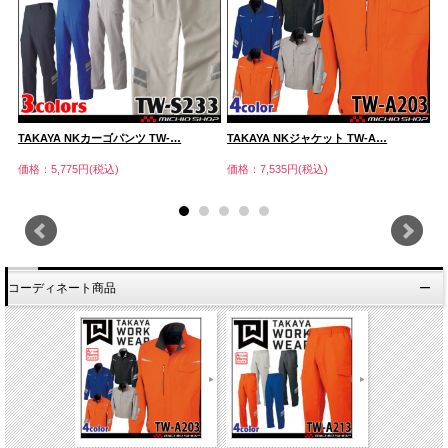
TAKAYA NKカーゴパンツ TW-…
TAKAYA NKジャケット TW-A…
T
価格：5,775円(税込)
価格：7,535円(税込)
価
コーディネート商品