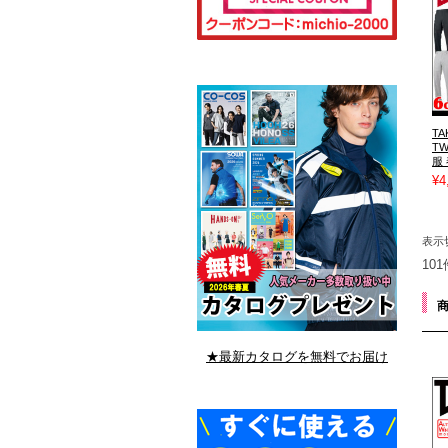
T
T
服
¥4
表示
10
★最新カタログを無料でお届け