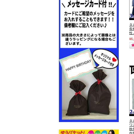
タ
長
性 
¥6
タ
ワ
秋
作