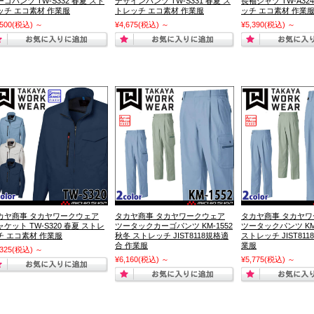
ーゴパンツ TW-S332 春夏 スト
デザインパンツ TW-S331 春夏 ス
長袖シャツ TW-A32
ッチ エコ素材 作業服
トレッチ エコ素材 作業服
ッチ エコ素材 作業
,500
(税込)
～
¥4,675
(税込)
～
¥5,390
(税込)
～
カヤ商事 タカヤワークウェア
タカヤ商事 タカヤワークウェア
タカヤ商事 タカヤ
ャケット TW-S320 春夏 ストレ
ツータックカーゴパンツ KM-1552
ツータックパンツ KM-
チ エコ素材 作業服
秋冬 ストレッチ JIST8118規格適
ストレッチ JIST81
合 作業服
業服
,325
(税込)
～
¥6,160
(税込)
～
¥5,775
(税込)
～