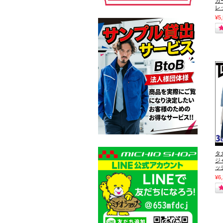
カ
レ
¥5
タ
ジ
ッ
¥6