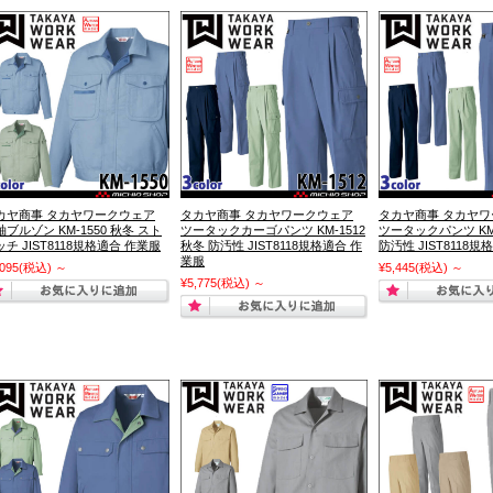
カヤ商事 タカヤワークウェア
タカヤ商事 タカヤワークウェア
タカヤ商事 タカヤ
袖ブルゾン KM-1550 秋冬 スト
ツータックカーゴパンツ KM-1512
ツータックパンツ KM-
ッチ JIST8118規格適合 作業服
秋冬 防汚性 JIST8118規格適合 作
防汚性 JIST8118
業服
,095
(税込)
～
¥5,445
(税込)
～
¥5,775
(税込)
～