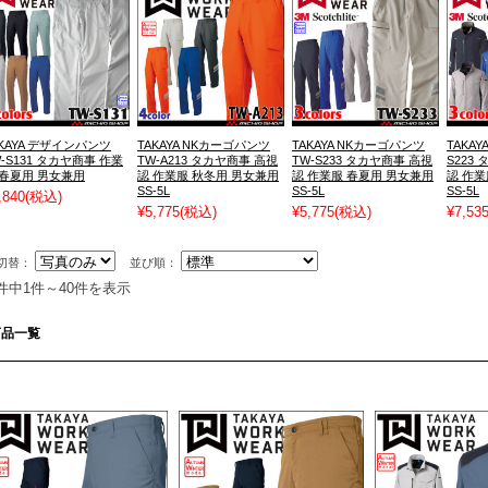
AKAYA デザインパンツ
TAKAYA NKカーゴパンツ
TAKAYA NKカーゴパンツ
TAKAY
W-S131 タカヤ商事 作業
TW-A213 タカヤ商事 高視
TW-S233 タカヤ商事 高視
S223
 春夏用 男女兼用
認 作業服 秋冬用 男女兼用
認 作業服 春夏用 男女兼用
認 作業
SS-5L
SS-5L
SS-5L
,840
(税込)
¥5,775
(税込)
¥5,775
(税込)
¥7,53
切替：
並び順：
1件中1件～40件を表示
商品一覧