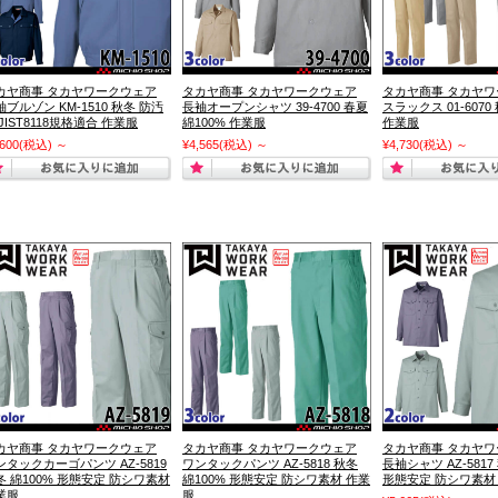
カヤ商事 タカヤワークウェア
タカヤ商事 タカヤワークウェア
タカヤ商事 タカヤ
袖ブルゾン KM-1510 秋冬 防汚
長袖オープンシャツ 39-4700 春夏
スラックス 01-6070
JIST8118規格適合 作業服
綿100% 作業服
作業服
,600
(税込)
～
¥4,565
(税込)
～
¥4,730
(税込)
～
カヤ商事 タカヤワークウェア
タカヤ商事 タカヤワークウェア
タカヤ商事 タカヤ
ンタックカーゴパンツ AZ-5819
ワンタックパンツ AZ-5818 秋冬
長袖シャツ AZ-5817
冬 綿100% 形態安定 防シワ素材
綿100% 形態安定 防シワ素材 作業
形態安定 防シワ素材
業服
服