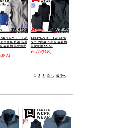
A NKジャケット TW-
TAKAYA ベスト TW-A126
 タカヤ商事 長袖 高視
タカヤ商事 作業服 春夏用
服 春夏用 男女兼用
男女兼用 SS-5L
¥5,775
(税込)
5
(税込)
1
2
3
次へ
最後へ