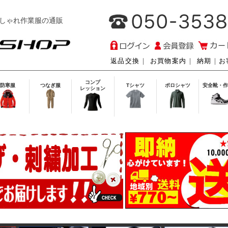
しゃれ作業服の通販
返品交換
｜
お買物案内
｜
納期
｜
お
コンプ
防寒服
つなぎ服
Tシャツ
ポロシャツ
安全靴・作
レッション