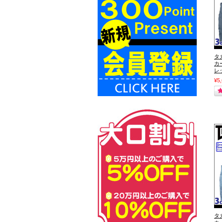
タ
カ
レ
¥5
タ