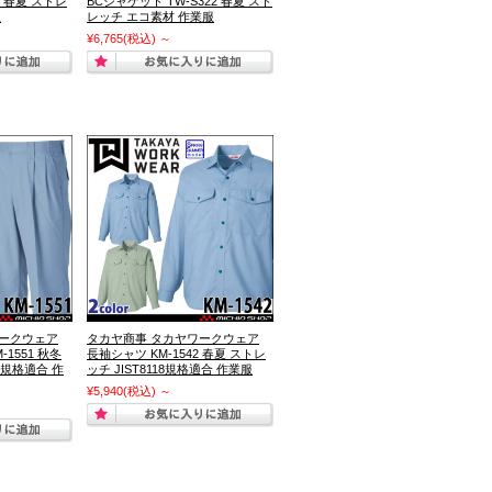
4 春夏 ストレ
BCジャケット TW-S322 春夏 スト
服
レッチ エコ素材 作業服
¥6,765
(税込)
～
ワークウェア
タカヤ商事 タカヤワークウェア
1551 秋冬
長袖シャツ KM-1542 春夏 ストレ
18規格適合 作
ッチ JIST8118規格適合 作業服
¥5,940
(税込)
～