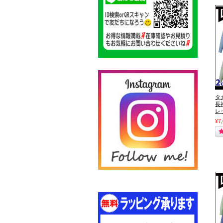
タ
長
レ
¥7