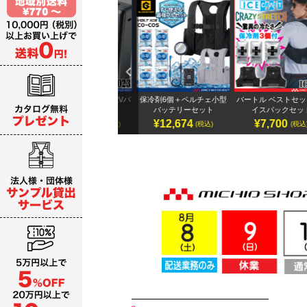
Previ
ous
テリ
アイズフロンティア 32Vバ
保冷剤6個＋ペルチェ小型
バートル ベストセット&
ッテリーセット
バッテリーセット
イスパックセット
¥19,987～
¥12,674
¥7,700
)
(税込)
(税込)
(税込)