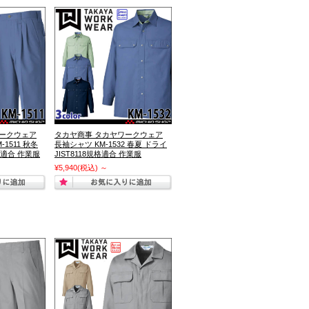
ワークウェア
タカヤ商事 タカヤワークウェア
1511 秋冬
長袖シャツ KM-1532 春夏 ドライ
規格適合 作業服
JIST8118規格適合 作業服
¥5,940
(税込)
～