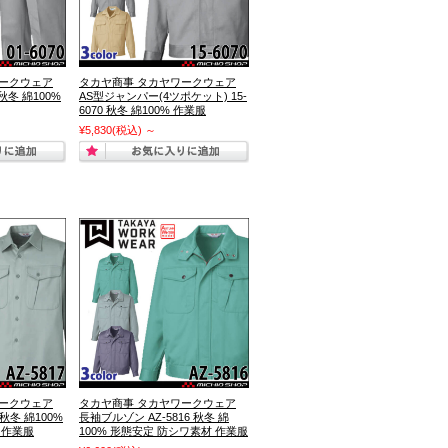
ワークウェア
タカヤ商事 タカヤワークウェア
 秋冬 綿100%
AS型ジャンパー(4ツポケット) 15-
6070 秋冬 綿100% 作業服
¥5,830
(税込)
～
ワークウェア
タカヤ商事 タカヤワークウェア
 秋冬 綿100%
長袖ブルゾン AZ-5816 秋冬 綿
 作業服
100% 形態安定 防シワ素材 作業服