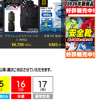
Next
アヴィレックスワーク ベス
氷零 0℃ 保冷剤 300g
アヴィレックスワーク 半袖
ペ
ト AV412
ブルゾン AV413
¥6,700
¥493
¥7,500
(税込)
(税込)
(税込)