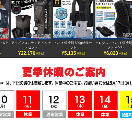
ア
アイズフロンティア ペルチ
ベスト保冷剤 300g×6個セ
クロダルマ ベスト保冷剤セ
ェセット
ット
ット 26536
¥22,176
¥5,135
¥6,820
(税込)
(税込)
(税込)