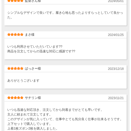
監督さん様
2024/05/01
シンプルなデザインで良いです。履き心地も思ったよりすらっとしていて良かっ
た。
まさ様
2024/01/25
いつも利用させていただいています??
商品を注文してからの迅速な対応に感謝です??
ばっさー様
2023/12/18
ありがとうございます
サチリン様
2023/11/21
いつも迅速な対応頂き、注文してから到着までがとても早いです。
主人に頼まれて注文してます。
このデザインが気に入っていて、仕事中とても気分良く仕事が出来るそうです。
上下セットで購入しています。
上着1枚ズボン2枚を購入しました。