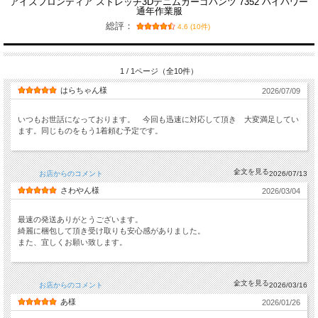
アイズフロンティア ストレッチ3Dデニムカーゴパンツ 7352 ハイパワー
通年作業服
総評：
4.6 (10件)
1 / 1ページ（全10件）
はらちゃん様
2026/07/09
いつもお世話になっております。 今回も迅速に対応して頂き 大変満足してい
ます。同じものをもう1着頼む予定です。
お店からのコメント
2026/07/13
さわやん様
2026/03/04
最速の発送ありがとうございます。
綺麗に梱包して頂き受け取りも安心感がありました。
また、宜しくお願い致します。
お店からのコメント
2026/03/16
あ様
2026/01/26