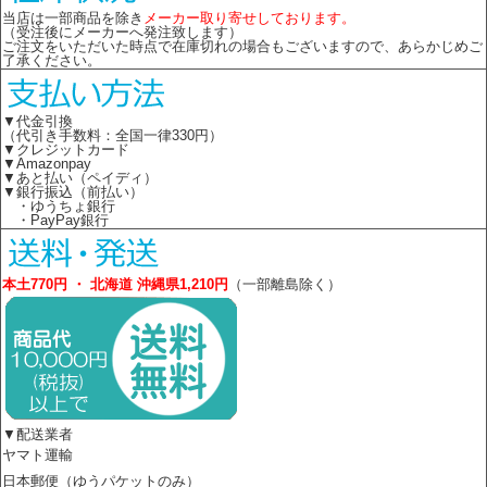
当店は一部商品を除き
メーカー取り寄せしております。
（受注後にメーカーへ発注致します）
ご注文をいただいた時点で在庫切れの場合もございますので、あらかじめご
了承ください。
▼代金引換
（代引き手数料：全国一律330円）
▼クレジットカード
▼Amazonpay
▼あと払い（ペイディ）
▼銀行振込（前払い）
・ゆうちょ銀行
・PayPay銀行
本土770円 ・ 北海道 沖縄県1,210円
（一部離島除く）
▼配送業者
ヤマト運輸
日本郵便（ゆうパケットのみ）