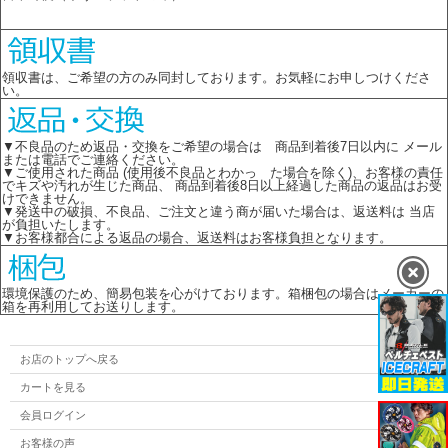
領収書は、ご希望の方のみ同封しております。お気軽にお申しつけくださ
い。
▼不良品のため返品・交換をご希望の場合は 商品到着後7日以内に メール
または電話でご連絡ください。
▼ご使用された商品 (使用後不良品とわかっ た場合を除く)、お客様の責任
でキズや汚れが生じた商品、 商品到着後8日以上経過した商品の返品はお受
けできません。
▼発送中の破損、不良品、ご注文と違う商が届いた場合は、返送料は 当店
が負担いたします。
▼お客様都合による返品の場合、返送料はお客様負担となります。
環境保護のため、簡易包装を心がけております。箱梱包の場合はメーカーの
箱を再利用してお送りします。
お店のトップへ戻る
カートを見る
会員ログイン
お客様の声