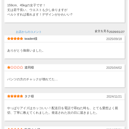
159cm、45kgの女子です！
丈は若干長い、ウエストも少し余りますが
ベルトすれば着れます！デザインがかわいい?
お店からのコメント
2026/01/27
iwaden様
2025/09/18
ありがとう御座いました。
道同様
2025/04/02
パンツの方のチャックが壊れてた…
タク様
2024/11/21
やっぱりアイズはカッコいい！配送日を電話で尋ねた時も、とても愛想よく親
切、丁寧に教えてくれました。発送された次の日に届きました。