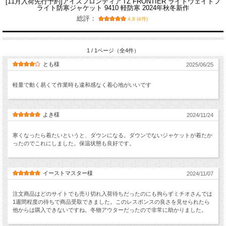
[11月入荷先行予約]アイズフロンティア I'Z FRONTIER ライトウェイトフ
ライト防寒ジャケット 9410 軽防寒 2024年秋冬新作
総評：
4.8 (4件)
1 / 1ページ（全4件）
とも様
2025/06/25
軽量で動く易くて作業時も違和感なく着心地がいいです
よき様
2024/11/24
寒くなったら着たいというと、ダウンになる。ダウンでないジャケットが着たか
ったのでこれにしました。保温状態も良好です。
イーストマスター様
2024/11/07
注文商品はどのサイトでも売り切れ入荷待ちだったのにも拘らずミチオさんでは
1週間程度の待ちで商品受取できました。このレスポンスの良さを見せられたら
他からは購入できないですね。冬物アウターだったので非常に助かりました。