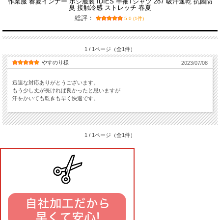
作業服 春夏インナー ホシ服装 IDIES 半袖Tシャツ 287 吸汗速乾 抗菌防
臭 接触冷感 ストレッチ 春夏
総評：
5.0 (1件)
1 / 1ページ（全1件）
やすのり様
2023/07/08
迅速な対応ありがとうございます。
もう少し丈が長ければ良かったと思いますが
汗をかいても乾きも早く快適です。
1 / 1ページ（全1件）