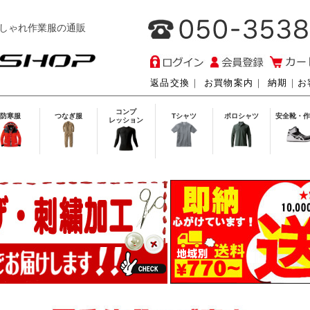
しゃれ作業服の通販
返品交換
｜
お買物案内
｜
納期
｜
お
コンプ
防寒服
つなぎ服
Tシャツ
ポロシャツ
安全靴・作
レッション