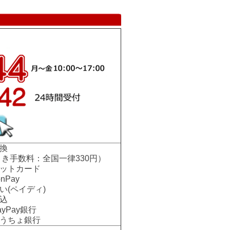
換
手数料：全国一律330円）
ットカード
nPay
い(ペイディ)
込
Pay銀行
ちょ銀行