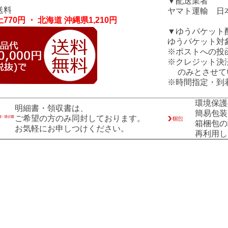
▼配送業者
送料
ヤマト運輸 日
770円 ・ 北海道 沖縄県1,210円
▼ゆうパケット
ゆうパケット対
※ポストへの投
※クレジット決
のみとさせて
※時間指定・到
環境保護
明細書・領収書は、
簡易包装
ご希望の方のみ同封しております。
箱梱包の
お気軽にお申しつけください。
再利用し