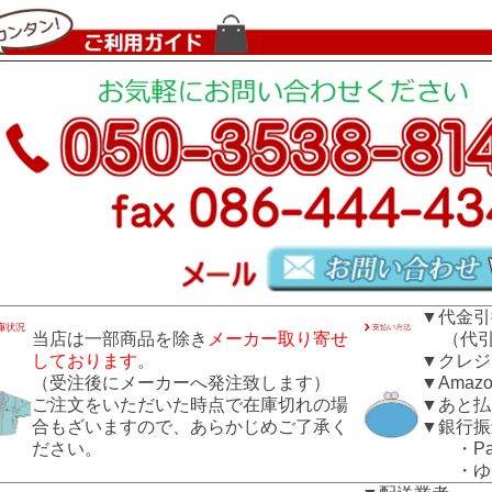
▼代金引
当店は一部商品を除き
メーカー取り寄せ
（代引き
しております
。
▼クレジ
（受注後にメーカーへ発注致します）
▼Amazo
ご注文をいただいた時点で在庫切れの場
▼あと払
合もざいますので、あらかじめご了承く
▼銀行振
ださい。
・Pay
・ゆう