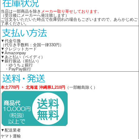
当店は一部商品を除き
メーカー取り寄せしております。
（受注後にメーカーへ発注致します）
ご注文をいただいた時点で在庫切れの場合もございますので、あらかじめご
了承ください。
▼代金引換
（代引き手数料：全国一律330円）
▼クレジットカード
▼Amazonpay
▼あと払い（ペイディ）
▼銀行振込（前払い）
・ゆうちょ銀行
・PayPay銀行
本土770円 ・ 北海道 沖縄県1,210円
（一部離島除く）
▼配送業者
ヤマト運輸