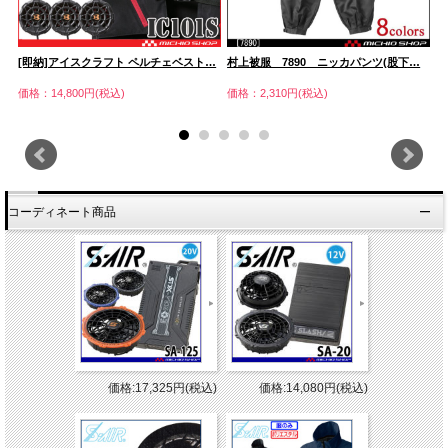
[即納]アイスクラフト ペルチェベスト…
村上被服 7890 ニッカパンツ(股下…
シ
価格：14,800円(税込)
価格：2,310円(税込)
価
コーディネート商品
価格:17,325円(税込)
価格:14,080円(税込)