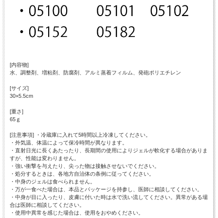
[内容物]
水、調整剤、増粘剤、防腐剤、アルミ蒸着フィルム、発砲ポリエチレン
[サイズ]
30×5.5cm
[重さ]
65ｇ
[注意事項] ・冷蔵庫に入れて5時間以上冷凍してください。
・外気温、体温によって保冷時間が異なります。
・直射日光に長くあたったり、長期間の使用によりジェルが軟化する場合がありま
すが、性能は変わりません。
・強い衝撃を与えたり、尖った物は接触させないでください。
・処分するときは、各地方自治体の条例に従ってください。
・中身のジェルは食べられません。
・万が一食べた場合は、本品とパッケージを持参し、医師に相談してください。
・中身が目に入ったり、皮膚に付いた時は水で洗い流してください。異常がある場
合は医師に相談してください。
・使用中異常を感じた場合は、使用をおやめください。