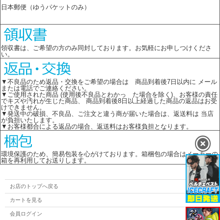
日本郵便（ゆうパケットのみ）
領収書は、ご希望の方のみ同封しております。お気軽にお申しつけくださ
い。
▼不良品のため返品・交換をご希望の場合は 商品到着後7日以内に メール
または電話でご連絡ください。
▼ご使用された商品 (使用後不良品とわかっ た場合を除く)、お客様の責任
でキズや汚れが生じた商品、 商品到着後8日以上経過した商品の返品はお受
けできません。
▼発送中の破損、不良品、ご注文と違う商が届いた場合は、返送料は 当店
が負担いたします。
▼お客様都合による返品の場合、返送料はお客様負担となります。
環境保護のため、簡易包装を心がけております。箱梱包の場合はメーカーの
箱を再利用してお送りします。
お店のトップへ戻る
カートを見る
会員ログイン