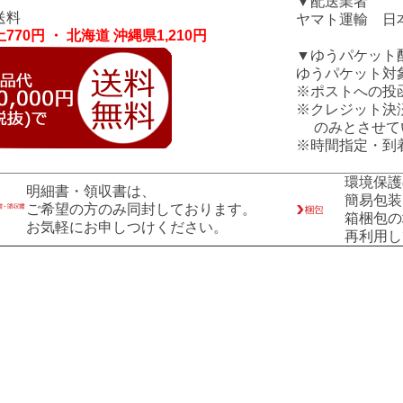
▼配送業者
送料
ヤマト運輸 日
770円 ・ 北海道 沖縄県1,210円
▼ゆうパケット
ゆうパケット対
※ポストへの投
※クレジット決
のみとさせて
※時間指定・到
環境保護
明細書・領収書は、
簡易包装
ご希望の方のみ同封しております。
箱梱包の
お気軽にお申しつけください。
再利用し