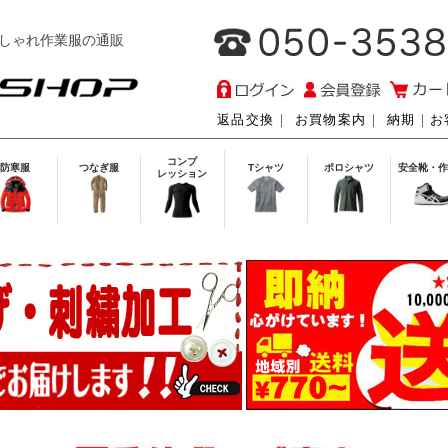
しゃれ作業服の通販
返品交換
｜
お買物案内
｜
納期
｜
お
コンプ
防寒服
つなぎ服
Tシャツ
ポロシャツ
安全靴・作
レッション