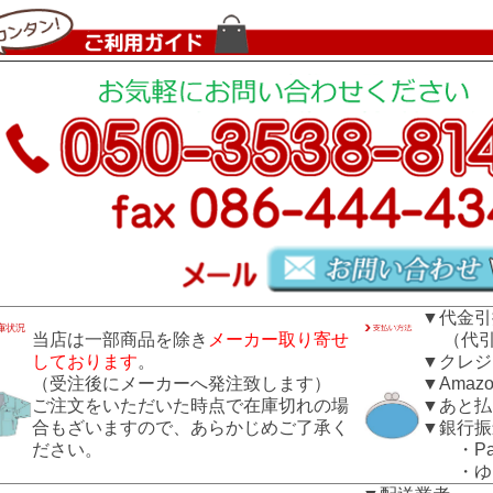
▼代金引
当店は一部商品を除き
メーカー取り寄せ
（代引き
しております
。
▼クレジ
（受注後にメーカーへ発注致します）
▼Amazo
ご注文をいただいた時点で在庫切れの場
▼あと払
合もざいますので、あらかじめご了承く
▼銀行振
ださい。
・Pay
・ゆう