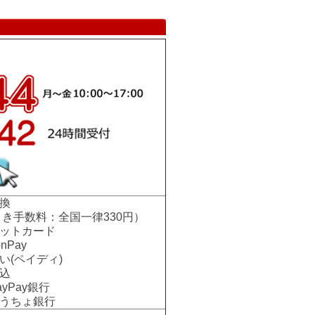
換
手数料：全国一律330円）
ットカード
nPay
い(ペイディ)
込
Pay銀行
ちょ銀行