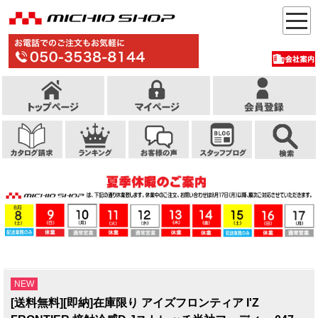
NEW
[送料無料][即納]在庫限り アイズフロンティア I'Z