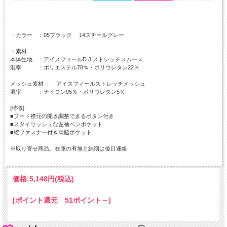
・カラー ：05ブラック 14スチールグレー
・素材
本体生地 ：アイスフィールD.J.ストレッチスムース
混率 ：ポリエステル78％・ポリウレタン22％
メッシュ素材 ： アイスフィールストレッチメッシュ
混率 ：ナイロン95％・ポリウレタン5％
[特徴]
■フード襟元の開き調整できるボタン付き
■スタイリッシュな左袖ペンポケット
■縦ファスナー付き両脇ポケット
※取り寄せ商品、在庫の有無と納期は後日連絡
価格:
5,148円
(税込)
[ポイント還元 51ポイント～]