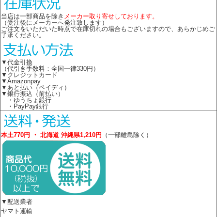
当店は一部商品を除き
メーカー取り寄せしております。
（受注後にメーカーへ発注致します）
ご注文をいただいた時点で在庫切れの場合もございますので、あらかじめご
了承ください。
▼代金引換
（代引き手数料：全国一律330円）
▼クレジットカード
▼Amazonpay
▼あと払い（ペイディ）
▼銀行振込（前払い）
・ゆうちょ銀行
・PayPay銀行
本土770円 ・ 北海道 沖縄県1,210円
（一部離島除く）
▼配送業者
ヤマト運輸