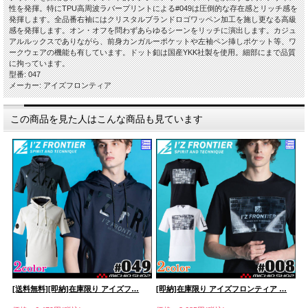
性を発揮。特にTPU高周波ラバープリントによる#049は圧倒的な存在感とリッチ感を
発揮します。全品番右袖にはクリスタルブランドロゴワッペン加工を施し更なる高級
感を発揮します。オン・オフを問わずあらゆるシーンをリッチに演出します。カジュ
アルルックスでありながら、前身カンガルーポケットや左袖ペン挿しポケット等、ワ
ークウェアの機能も有しています。ドット釦は国産YKK社製を使用。細部にまで品質
に拘っています。
型番: 047
メーカー: アイズフロンティア
この商品を見た人はこんな商品も見ています
[送料無料][即納]在庫限り アイズフ…
[即納]在庫限り アイズフロンティア …
[