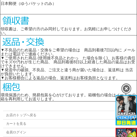
日本郵便（ゆうパケットのみ）
領収書は、ご希望の方のみ同封しております。お気軽にお申しつけくださ
い。
▼不良品のため返品・交換をご希望の場合は 商品到着後7日以内に メール
または電話でご連絡ください。
▼ご使用された商品 (使用後不良品とわかっ た場合を除く)、お客様の責任
でキズや汚れが生じた商品、 商品到着後8日以上経過した商品の返品はお受
けできません。
▼発送中の破損、不良品、ご注文と違う商が届いた場合は、返送料は 当店
が負担いたします。
▼お客様都合による返品の場合、返送料はお客様負担となります。
環境保護のため、簡易包装を心がけております。箱梱包の場合はメーカーの
箱を再利用してお送りします。
お店のトップへ戻る
カートを見る
会員ログイン