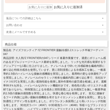
お気に入りに追加済
返品についての詳細はこちら
お問い合わせ
友達にメールですすめる
商品仕様
製品名: アイズフロンティア I'Z FRONTIER 接触冷感D.Jストレッチ半袖フーディー
047
商品説明: 大人気I'Z FRONTIERの047シリーズ 春夏作業服です。適度にボリューム感
のあるダブルジャージースムース素材を採用しました。リッチな光沢感を発揮するラ
グジュアリーな1着に仕上がりました。ナノレベルまで砕いた冷感鉱物を繊維内部に
練り込む特殊冷感糸を使用しています。更に溶剤浸透による冷感加工を施し、一般基
準約1.5倍のハイレベルな接触冷感機能を実現しました。着用時の更なる快適性アップ
を実現しました。ナノレベルのセラミック粉体を繊維内部に練り込む事で、当社比マ
イナス6.5℃を実現した高い遮熱性能を発揮し屋外作業時の疲労感を軽減します。遮断
率99.9％を誇る、ハイレベルなUVカット機能付きです。発色性の高いポリエステル素
材でありながら、特殊製法による冷感糸と溶剤浸透による冷感加工を施し一般基準値
約1.5倍の接触冷感指数を実現しました。快適な着心地を発揮します。 首元に接触す
るフード内側には高い接触冷感機能を有するナイロンメッシュ素材を採用し、更なる
快適性とデザイン性を追求しました。ポリウレタン糸採用により高いストレッチ性能
を有します。 3D光沢ラバー（#047）や3D発泡ラバー（#048）等様々なブランドロゴ
プリントを採用し、ハイブランド的ラグジュアリーテイストを演出する高いデザイン