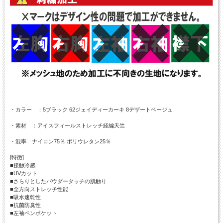
・カラー ：5ブラック 62ジェイディーカーキ 8デザートベージュ
・素材 ：アイスフィールストレッチ経編天竺
・混率 ナイロン75％ ポリウレタン25％
[特徴]
■接触冷感
■UVカット
■さらりとしたパウダータッチの肌触り
■全方向ストレッチ性能
■吸水速乾性
■抗菌防臭性
■左袖ペンポケット