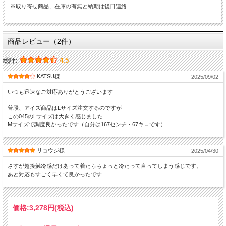
※取り寄せ商品、在庫の有無と納期は後日連絡
商品レビュー（2件）
総評:
4.5
KATSU様
2025/09/02
いつも迅速なご対応ありがとうございます
普段、アイズ商品はLサイズ注文するのですが
この045のLサイズは大きく感じました
Mサイズで調度良かったです（自分は167センチ・67キロです）
リョウジ様
2025/04/30
さすが超接触冷感だけあって着たらちょっと冷たって言ってしまう感じです。
あと対応もすごく早くて良かったです
価格:
3,278円
(税込)