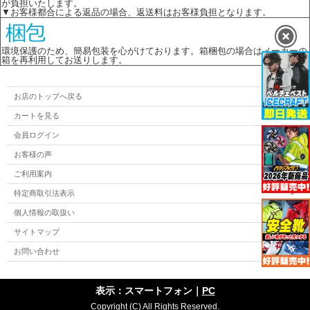
が負担いたします。
▼お客様都合による返品の場合、返送料はお客様負担となります。
環境保護のため、簡易包装を心がけております。箱梱包の場合はメーカーの
箱を再利用してお送りします。
お店のトップへ戻る
カートを見る
会員ログイン
お客様の声
ご利用案内
特定商取引法表示
個人情報の取扱い
サイトマップ
お問い合わせ
表示：スマートフォン｜
PC
Copyright (C) All Rights Reserved.