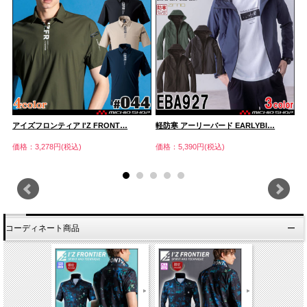
アイズフロンティア I'Z FRONT…
軽防寒 アーリーバード EARLYBI…
ア
価格：3,278円(税込)
価格：5,390円(税込)
価
コーディネート商品