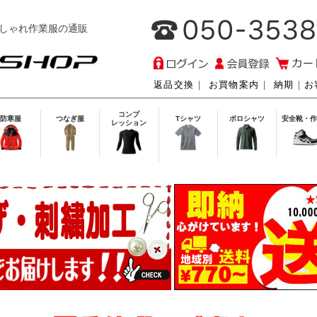
しゃれ作業服の通販
返品交換
｜
お買物案内
｜
納期
｜
お
コンプ
防寒服
つなぎ服
Tシャツ
ポロシャツ
安全靴・作
レッション