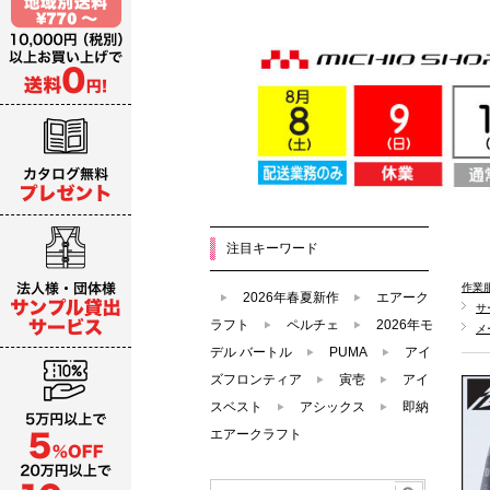
注目キーワード
作業
2026年春夏新作
エアーク
サ
ラフト
ペルチェ
2026年モ
メ
デル バートル
PUMA
アイ
ズフロンティア
寅壱
アイ
スベスト
アシックス
即納
エアークラフト