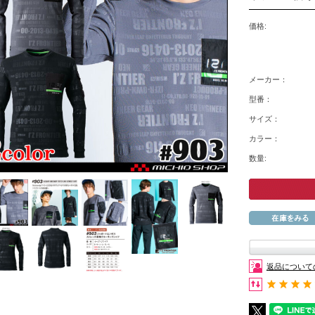
価格:
メーカー：
型番：
サイズ：
カラー：
数量:
返品について