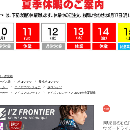
服・作業着
ービス業
ポロシャツ
長袖ポロシャツ
ーカー
アイズフロンティア
ポロシャツ
ーカー
アイズフロンティア
アイズフロンティア 2026年春夏新作
[即納][限定色
ウダードライス