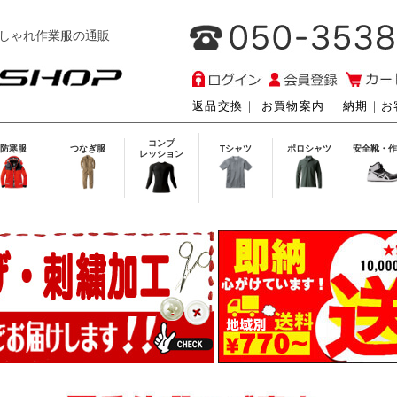
しゃれ作業服の通販
返品交換
｜
お買物案内
｜
納期
｜
お
コンプ
防寒服
つなぎ服
Tシャツ
ポロシャツ
安全靴・作
レッション