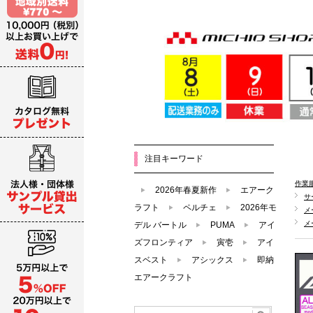
注目キーワード
作業
2026年春夏新作
エアーク
サ
ラフト
ペルチェ
2026年モ
メ
メ
デル バートル
PUMA
アイ
ズフロンティア
寅壱
アイ
スベスト
アシックス
即納
エアークラフト