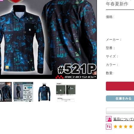
年春夏新作
価格:
メーカー：
型番：
サイズ：
カラー：
数量:
返品について