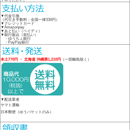
▼代金引換
（代引き手数料：全国一律330円）
▼クレジットカード
▼Amazonpay
▼あと払い（ペイディ）
▼銀行振込（前払い）
・ゆうちょ銀行
・PayPay銀行
本土770円 ・ 北海道 沖縄県1,210円
（一部離島除く）
▼配送業者
ヤマト運輸
日本郵便（ゆうパケットのみ）