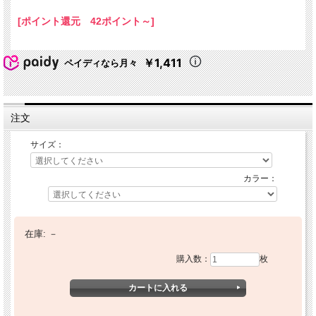
[ポイント還元 42ポイント～]
￥1,411
ペイディなら月々
注文
サイズ：
カラー：
在庫:
－
購入数：
枚