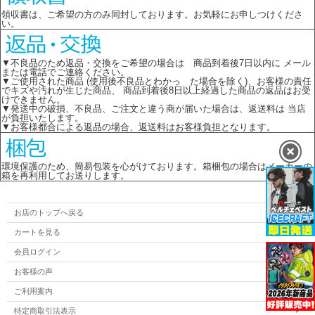
領収書は、ご希望の方のみ同封しております。お気軽にお申しつけくださ
い。
▼不良品のため返品・交換をご希望の場合は 商品到着後7日以内に メール
または電話でご連絡ください。
▼ご使用された商品 (使用後不良品とわかっ た場合を除く)、お客様の責任
でキズや汚れが生じた商品、 商品到着後8日以上経過した商品の返品はお受
けできません。
▼発送中の破損、不良品、ご注文と違う商が届いた場合は、返送料は 当店
が負担いたします。
▼お客様都合による返品の場合、返送料はお客様負担となります。
環境保護のため、簡易包装を心がけております。箱梱包の場合はメーカーの
箱を再利用してお送りします。
お店のトップへ戻る
カートを見る
会員ログイン
お客様の声
ご利用案内
特定商取引法表示