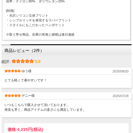
混率：ナイロン80% ポリウレタン20%
[特徴]
・光沢シリコン立体プリント
・シンプルリッチを表現するラバープリント
・スタイルにもこだわったペンポケット
※取り寄せ商品、在庫の有無と納期は後日連絡
商品レビュー（2件）
総評:
5.0
ゆう様
2025/08/20
とても軽くて着やすいです！
デニー様
2025/07/28
いつもこちらで購入させて頂いております。
発送も早く、商品アイテムの多さにも満足しています。
価格:
4,235円
(税込)