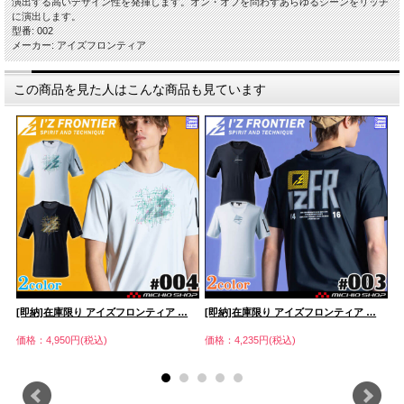
演出する高いデザイン性を発揮します。オン・オフを問わずあらゆるシーンをリッチ
に演出します。
型番: 002
メーカー: アイズフロンティア
この商品を見た人はこんな商品も見ています
[即納]在庫限り アイズフロンティア …
[即納]在庫限り アイズフロンティア …
[
価格：4,950円(税込)
価格：4,235円(税込)
価