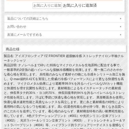
お気に入りに追加済
返品についての詳細はこちら
お問い合わせ
友達にメールですすめる
商品仕様
製品名: アイズフロンティア I'Z FRONTIER 超接触冷感 ストレッチナイロン半袖クル
ーネックシャツ
商品説明: ナノレベルまで砕いた特殊なマイクロメタルを生地原料に配合する事で、
一般基準約2倍強の超ハイレベルな接触冷感機能を発揮します。唯一無二のさわやか
な着心地を実現します。 糸性能のみならず素材その物にも冷感キシリトール加工を施
し、Q-max値約0.41℃を実現した脅威の冷感パフォーマンスにより更なる快適性を高
めます。 マイクロメタル効果により遮断率99.9％を誇るハイレベルなUVカット機能
と快適性を増す抗菌性を両立します。素材構造によるモイスチャータッチの素材感
と、伸長率タテ約30％・ヨコ約70％、伸長回復率約94％を誇るハイレベルなストレッ
チ性能を両立します。汗ばむ季節に快適な着心地を実現します。 異形断面糸を使用し
快適な吸水速乾性能と高貴なルックスを両立します。更に糸と素材構造の特性により
着用時の気になるシワを軽減します。高い抗退色性能も併せ持つ等、飽くなき品質へ
のこだわりを追求しています。着心地のみならず、素材構造特有の高い耐摩耗性能も
有しています。 4色グラデーションプリント（#001）や光沢シリコン立体プリント
（#002）、光沢ラバー＆シリコン立体プリント（#003）、ドットレンチキュラー＆マ
ットラバープリント（#004）等、ハイブランド的ラグジュアリーテイストを遺憾なく