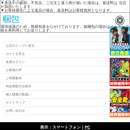
▼発送中の破損、不良品、ご注文と違う商が届いた場合は、返送料は 当店
が負担いたします。
▼お客様都合による返品の場合、返送料はお客様負担となります。
環境保護のため、簡易包装を心がけております。箱梱包の場合はメーカーの
箱を再利用してお送りします。
お店のトップへ戻る
カートを見る
会員ログイン
お客様の声
ご利用案内
特定商取引法表示
個人情報の取扱い
サイトマップ
お問い合わせ
表示：スマートフォン｜
PC