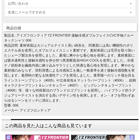
お問い合わせ
友達にメールですすめる
商品仕様
製品名: アイズフロンティア I'Z FRONTIER 接触冷感ダブルフェイスCVC半袖クルー
ネックシャツ 006
商品説明: 素材表面はカジュアルテイスト高い綿糸を、同裏面には高い機能性のポリ
エステル糸を使用したダブルフェイスニット素材です。素材表面には毛羽を取り除い
たシェーブ製法糸を使用しました。夏場に爽やかな着心地を発揮します。素材裏面に
は吸水速乾性と接触冷感性を併せ持つ異形断面糸HIGH COOLを使用しました。冷感
ナノ状粉体を繊維内側に練り込みサラリとした快適な着心地を実現します。爽やかな
素材感のみならず、溶剤浸透による冷感加工を施し一般基準を凌ぐ接触冷感指数を実
現します。着用時の更なる快適性アップを実現しました。業界随一のリッチ感を誇る
ラインストーンプリント（#005）や立体発泡＆マットラバープリント（#006）、総柄
キャラクタープリント＆レンチキュラー（#007）、ビッグレンチキュラープリント
（#008）等、様々な特殊製法のブランドロゴプリントを採用し、ハイブランド的ラグ
ジュアリーテイストを演出する高いデザイン性を発揮します。オン・オフを問わずあ
らゆるシーンをリッチに演出します。
型番: 006
メーカー: アイズフロンティア
この商品を見た人はこんな商品も見ています