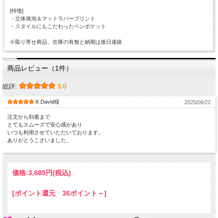
[特徴]
・立体発泡＆マットラバープリント
・スタイルにもこだわったペンポケット
※取り寄せ商品、在庫の有無と納期は後日連絡
商品レビュー（1件）
総評:
5.0
K David様
2025/06/22
注文から到着まで
とてもスムーズで安心感があり
いつも利用させていただいております。
ありがとうこざいました。
価格:
3,685円
(税込)
[ポイント還元 36ポイント～]