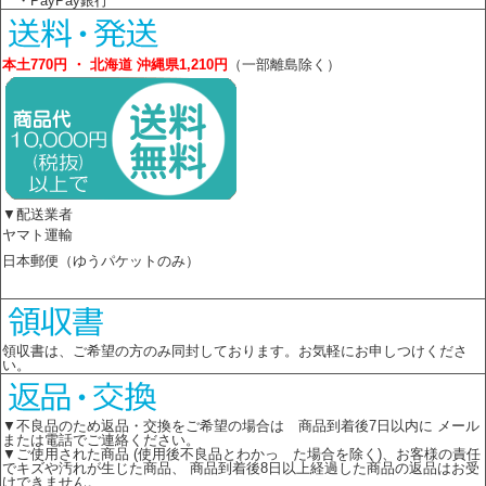
・PayPay銀行
本土770円 ・ 北海道 沖縄県1,210円
（一部離島除く）
▼配送業者
ヤマト運輸
日本郵便（ゆうパケットのみ）
領収書は、ご希望の方のみ同封しております。お気軽にお申しつけくださ
い。
▼不良品のため返品・交換をご希望の場合は 商品到着後7日以内に メール
または電話でご連絡ください。
▼ご使用された商品 (使用後不良品とわかっ た場合を除く)、お客様の責任
でキズや汚れが生じた商品、 商品到着後8日以上経過した商品の返品はお受
けできません。