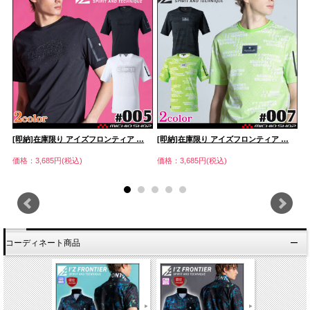
[即納]在庫限り アイズフロンティア …
[即納]在庫限り アイズフロンティア …
[
価格：3,685円(税込)
価格：3,685円(税込)
価
コーディネート商品