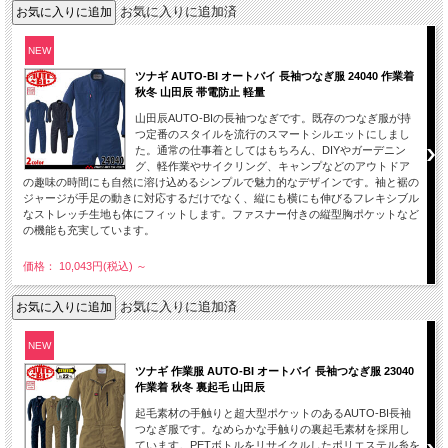
お気に入りに追加済
NEW
ツナギ AUTO-BI オートバイ 長袖つなぎ服 24040 作業着
秋冬 山田辰 帯電防止 軽量
山田辰AUTO-BIの長袖つなぎです。既存のつなぎ服が持
つ定番のスタイルを流行のスマートシルエットにしまし
た。通常の仕事着としてはもちろん、DIYやガーデニン
グ、軽作業やサイクリング、キャンプなどのアウトドア
の趣味の時間にも自然に溶け込めるシンプルで魅力的なデザインです。袖と裾の
ジャージが手足の動きに対応するだけでなく、縦にも横にも伸びるフレキシブル
なストレッチ生地も体にフィットします。ファスナー付きの縦型胸ポケットなど
の機能も充実しています。
価格： 10,043円(税込)
～
お気に入りに追加済
NEW
ツナギ 作業服 AUTO-BI オートバイ 長袖つなぎ服 23040
作業着 秋冬 裏起毛 山田辰
起毛素材の手触りと超大型ポケットのあるAUTO-BI長袖
つなぎ服です。なめらかな手触りの裏起毛素材を採用し
ています。PETボトルをリサイクルしたポリエステル糸を