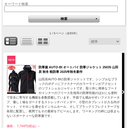
キーワード検索
1 / 5ページ
（全85件）
NEW
防寒服 AUTO-BI オートバイ 防寒ジャケット 25035 山田
辰 秋冬 軽防寒 2025年秋冬新作
山田辰AUTO-BIの防寒ジャケットです。シンプルなブラ
ックのボディにファスナーのカラーラインがアクセント
のソフトシェルジャケットです。取り外し簡単なフード
やインナーのフリース生地等の防寒性能のほかにも便利
で安全に寄与する機能を多数搭載しています。手袋でも掴みやすいファスナータ
ブ、優しく袖をガードするストレッチバインダー、小型のタブレットが入る内ポ
ケット、イヤホンを通せるインカムホール、そしてブラックリフレクトテープを
各部に配置し、夜間でもその素材をアピールします。ワーキングの枠には収まら
ないスポーティーな防寒服です。
価格： 7,744円(税込)
～