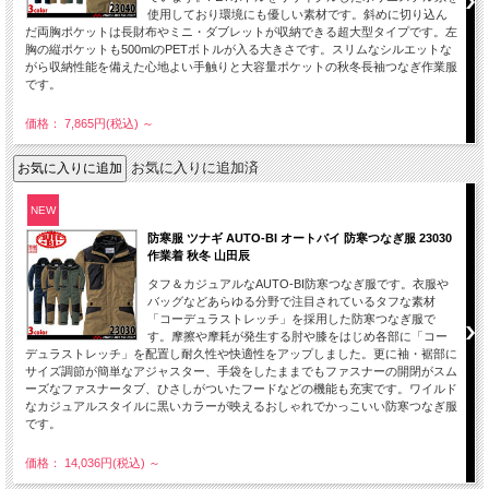
使用しており環境にも優しい素材です。斜めに切り込ん
だ両胸ポケットは長財布やミニ・ダブレットが収納できる超大型タイプです。左
胸の縦ポケットも500mlのPETボトルが入る大きさです。スリムなシルエットな
がら収納性能を備えた心地よい手触りと大容量ポケットの秋冬長袖つなぎ作業服
です。
価格： 7,865円(税込)
～
お気に入りに追加済
NEW
防寒服 ツナギ AUTO-BI オートバイ 防寒つなぎ服 23030
作業着 秋冬 山田辰
タフ＆カジュアルなAUTO-BI防寒つなぎ服です。衣服や
バッグなどあらゆる分野で注目されているタフな素材
「コーデュラストレッチ」を採用した防寒つなぎ服で
す。摩擦や摩耗が発生する肘や膝をはじめ各部に「コー
デュラストレッチ」を配置し耐久性や快適性をアップしました。更に袖・裾部に
サイズ調節が簡単なアジャスター、手袋をしたままでもファスナーの開閉がスム
ーズなファスナータブ、ひさしがついたフードなどの機能も充実です。ワイルド
なカジュアルスタイルに黒いカラーが映えるおしゃれでかっこいい防寒つなぎ服
です。
価格： 14,036円(税込)
～