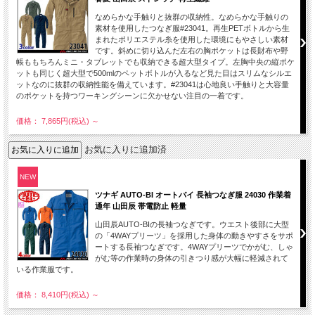
なめらかな手触りと抜群の収納性。なめらかな手触りの
素材を使用したつなぎ服#23041。再生PETボトルから生
まれたポリエステル糸を使用した環境にもやさしい素材
です。斜めに切り込んだ左右の胸ポケットは長財布や野
帳ももちろんミニ・タブレットでも収納できる超大型タイプ。左胸中央の縦ポケ
ットも同じく超大型で500mlのペットボトルが入るなど見た目はスリムなシルエ
ットなのに抜群の収納性能を備えています。#23041は心地良い手触りと大容量
のポケットを持つワーキングシーンに欠かせない注目の一着です。
価格： 7,865円(税込)
～
お気に入りに追加済
NEW
ツナギ AUTO-BI オートバイ 長袖つなぎ服 24030 作業着
通年 山田辰 帯電防止 軽量
山田辰AUTO-BIの長袖つなぎです。ウエスト後部に大型
の「4WAYプリーツ」を採用した身体の動きやすさをサポ
ートする長袖つなぎです。4WAYプリーツでかがむ、しゃ
がむ等の作業時の身体の引きつり感が大幅に軽減されて
いる作業服です。
価格： 8,410円(税込)
～