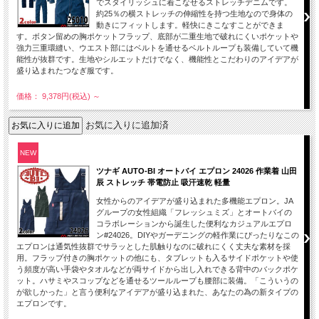
でスタイリッシュに着こなせるストレッチデニムです。
約25％の横ストレッチの伸縮性を持つ生地なので身体の
動きにフィットします。軽快にきこなすことができま
す。ボタン留めの胸ポケットフラップ、底部が二重生地で破れにくいポケットや
強力三重環縫い、ウエスト部にはベルトを通せるベルトループも装備していて機
能性が抜群です。生地やシルエットだけでなく、機能性とこだわりのアイデアが
盛り込まれたつなぎ服です。
価格： 9,378円(税込)
～
お気に入りに追加済
NEW
ツナギ AUTO-BI オートバイ エプロン 24026 作業着 山田
辰 ストレッチ 帯電防止 吸汗速乾 軽量
女性からのアイデアが盛り込まれた多機能エプロン。JA
グループの女性組織「フレッシュミズ」とオートバイの
コラボレーションから誕生した便利なカジュアルエプロ
ン#24026。DIYやガーデニングの軽作業にぴったりなこの
エプロンは通気性抜群でサラッとした肌触りなのに破れにくく丈夫な素材を採
用。フラップ付きの胸ポケットの他にも、タブレットも入るサイドポケットや使
う頻度が高い手袋やタオルなどが両サイドから出し入れできる背中のバックポケ
ット。ハサミやスコップなどを通せるツールループも腰部に装備。「こういうの
が欲しかった」と言う便利なアイデアが盛り込まれた、あなたの為の新タイプの
エプロンです。