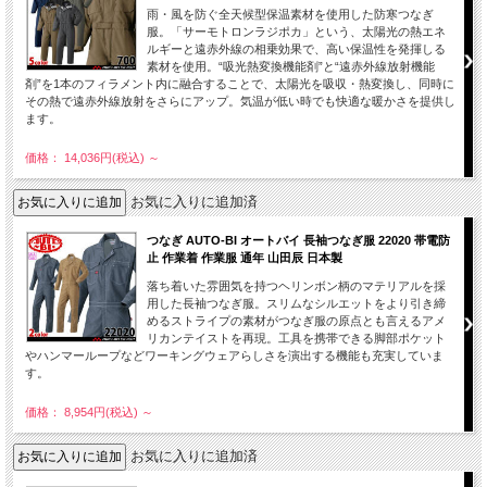
雨・風を防ぐ全天候型保温素材を使用した防寒つなぎ
服。「サーモトロンラジポカ」という、太陽光の熱エネ
ルギーと遠赤外線の相乗効果で、高い保温性を発揮しる
素材を使用。“吸光熱変換機能剤”と“遠赤外線放射機能
剤”を1本のフィラメント内に融合することで、太陽光を吸収・熱変換し、同時に
その熱で遠赤外線放射をさらにアップ。気温が低い時でも快適な暖かさを提供し
ます。
価格： 14,036円(税込)
～
お気に入りに追加済
つなぎ AUTO-BI オートバイ 長袖つなぎ服 22020 帯電防
止 作業着 作業服 通年 山田辰 日本製
落ち着いた雰囲気を持つヘリンボン柄のマテリアルを採
用した長袖つなぎ服。スリムなシルエットをより引き締
めるストライプの素材がつなぎ服の原点とも言えるアメ
リカンテイストを再現。工具を携帯できる脚部ポケット
やハンマーループなどワーキングウェアらしさを演出する機能も充実していま
す。
価格： 8,954円(税込)
～
お気に入りに追加済