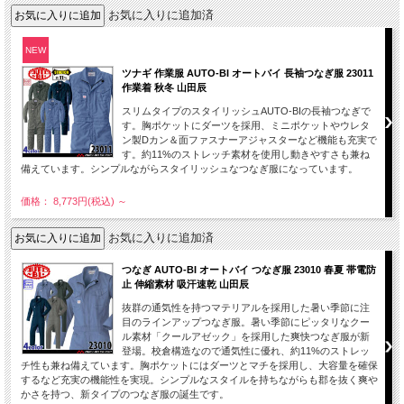
お気に入りに追加済
NEW
ツナギ 作業服 AUTO-BI オートバイ 長袖つなぎ服 23011
作業着 秋冬 山田辰
スリムタイプのスタイリッシュAUTO-BIの長袖つなぎで
す。胸ポケットにダーツを採用、ミニポケットやウレタ
ン製Dカン＆面ファスナーアジャスターなど機能も充実で
す。約11%のストレッチ素材を使用し動きやすさも兼ね
備えています。シンプルながらスタイリッシュなつなぎ服になっています。
価格： 8,773円(税込)
～
お気に入りに追加済
つなぎ AUTO-BI オートバイ つなぎ服 23010 春夏 帯電防
止 伸縮素材 吸汗速乾 山田辰
抜群の通気性を持つマテリアルを採用した暑い季節に注
目のラインアップつなぎ服。暑い季節にピッタリなクー
ル素材「クールアゼック」を採用した爽快つなぎ服が新
登場。校倉構造なので通気性に優れ、約11%のストレッ
チ性も兼ね備えています。胸ポケットにはダーツとマチを採用し、大容量を確保
するなど充実の機能性を実現。シンプルなスタイルを持ちながらも郡を抜く爽や
かさを持つ、新タイプのつなぎ服の誕生です。