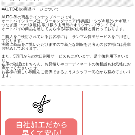
■AUTO-BIの商品ページについて
AUTO-BIの商品ラインナップページです。
オートバイシリーズは、ワーキングウェア(作業服)・ツヅキ服(ツナギ服・
つなぎ服・つづき服)を取り扱う山田辰のオリジナルブランドです。
オートバイの商品を通してあらゆる職種のお客様と携わっております。
ご購入をご検討されているお客様には、サンプル貸出サービスをご用意し
ております。
実際に商品をご覧いただけますので新たな制服をお考えのお客様には是非
お勧めしております。
また、5万円からの大口割引サービスもございます。是非御利用下さいま
せ。
在庫の確認はもちろん、お見積りやコーディネートの御相談もお気軽にお
声かけくださいませ。
お客様の新しい制服をご提供できるようスタッフ一同心から努めてまいり
ます。