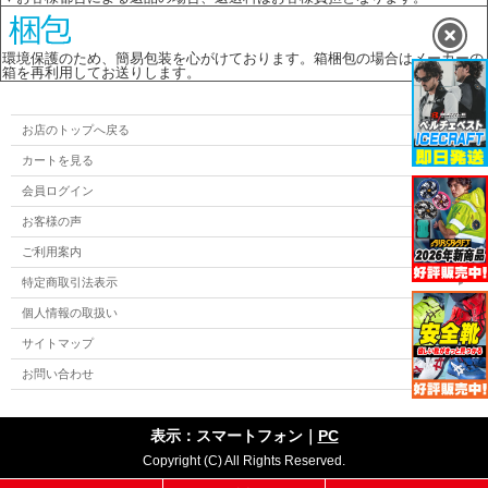
環境保護のため、簡易包装を心がけております。箱梱包の場合はメーカーの
箱を再利用してお送りします。
お店のトップへ戻る
カートを見る
会員ログイン
お客様の声
ご利用案内
特定商取引法表示
個人情報の取扱い
サイトマップ
お問い合わせ
表示：スマートフォン｜
PC
Copyright (C) All Rights Reserved.