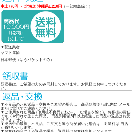
本土770円 ・ 北海道 沖縄県1,210円
（一部離島除く）
▼配送業者
ヤマト運輸
日本郵便（ゆうパケットのみ）
領収書は、ご希望の方のみ同封しております。お気軽にお申しつけくださ
い。
▼不良品のため返品・交換をご希望の場合は 商品到着後7日以内に メール
または電話でご連絡ください。
▼ご使用された商品 (使用後不良品とわかっ た場合を除く)、お客様の責任
でキズや汚れが生じた商品、 商品到着後8日以上経過した商品の返品はお受
けできません。
▼発送中の破損、不良品、ご注文と違う商が届いた場合は、返送料は 当店
が負担いたします。
▼お客様都合による返品の場合、返送料はお客様負担となります。