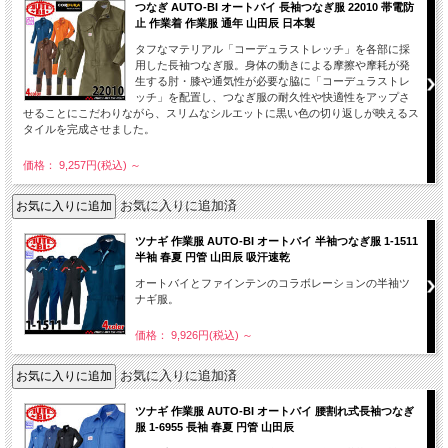
つなぎ AUTO-BI オートバイ 長袖つなぎ服 22010 帯電防
止 作業着 作業服 通年 山田辰 日本製
タフなマテリアル「コーデュラストレッチ」を各部に採
用した長袖つなぎ服。身体の動きによる摩擦や摩耗が発
生する肘・膝や通気性が必要な脇に「コーデュラストレ
ッチ」を配置し、つなぎ服の耐久性や快適性をアップさ
せることにこだわりながら、スリムなシルエットに黒い色の切り返しが映えるス
タイルを完成させました。
価格： 9,257円(税込)
～
お気に入りに追加済
ツナギ 作業服 AUTO-BI オートバイ 半袖つなぎ服 1-1511
半袖 春夏 円管 山田辰 吸汗速乾
オートバイとファインテンのコラボレーションの半袖ツ
ナギ服。
価格： 9,926円(税込)
～
お気に入りに追加済
ツナギ 作業服 AUTO-BI オートバイ 腰割れ式長袖つなぎ
服 1-6955 長袖 春夏 円管 山田辰