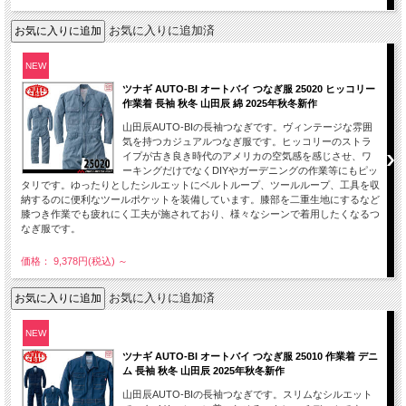
お気に入りに追加済
NEW
ツナギ AUTO-BI オートバイ つなぎ服 25020 ヒッコリー
作業着 長袖 秋冬 山田辰 綿 2025年秋冬新作
山田辰AUTO-BIの長袖つなぎです。ヴィンテージな雰囲
気を持つカジュアルつなぎ服です。ヒッコリーのストラ
イプが古き良き時代のアメリカの空気感を感じさせ、ワ
ーキングだけでなくDIYやガーデニングの作業等にもピッ
タリです。ゆったりとしたシルエットにベルトループ、ツールループ、工具を収
納するのに便利なツールポケットを装備しています。膝部を二重生地にするなど
膝つき作業でも疲れにく工夫が施されており、様々なシーンで着用したくなるつ
なぎ服です。
価格： 9,378円(税込)
～
お気に入りに追加済
NEW
ツナギ AUTO-BI オートバイ つなぎ服 25010 作業着 デニ
ム 長袖 秋冬 山田辰 2025年秋冬新作
山田辰AUTO-BIの長袖つなぎです。スリムなシルエット