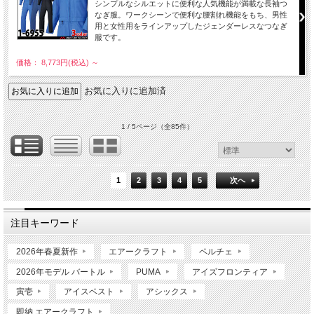
シンプルなシルエットに便利な人気機能が満載な長袖つ
なぎ服。ワークシーンで便利な腰割れ機能をもち、男性
用と女性用をラインアップしたジェンダーレスなつなぎ
服です。
価格： 8,773円(税込)
～
お気に入りに追加済
1 / 5ページ
（全85件）
1
2
3
4
5
次へ
注目キーワード
2026年春夏新作
エアークラフト
ペルチェ
2026年モデル バートル
PUMA
アイズフロンティア
寅壱
アイスベスト
アシックス
即納 エアークラフト