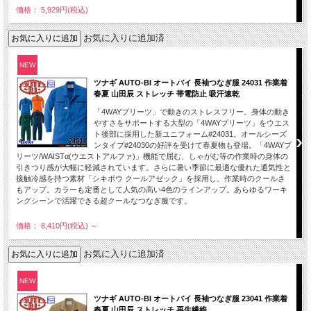
価格： 5,929円(税込)
お気に入りに追加済
NEW
ツナギ AUTO-BI オートバイ 長袖つなぎ服 24031 作業着
春夏 山田辰 ストレッチ 帯電防止 吸汗速乾
「4WAYプリーツ」で動きのストレスフリー。身体の動き
やすさをサポートする大型の「4WAYプリーツ」をウエス
ト後部に採用した新ユニフォーム#24031。オールシーズ
ンタイプ#24030の好評を受けて春夏物も登場。「4WAYプ
リーツ/WAISTα(ウエストアルファ)」機能で屈む、しゃがむ等の作業時の身体の
引きつり感が大幅に軽減されています。さらに暑い季節に最適な優れた通気性と
接触冷感を持つ素材「シキボウ クールアゼック」を採用し、作業時のクールさ
もアップ。カラーも定番として人気の高い4色のラインアップ。あらゆるワーキ
ングシーンで活躍できる超クールなつなぎ服です。
価格： 8,410円(税込)
～
お気に入りに追加済
NEW
ツナギ AUTO-BI オートバイ 長袖つなぎ服 23041 作業着
春夏 山田辰 ストレッチ 再生繊維