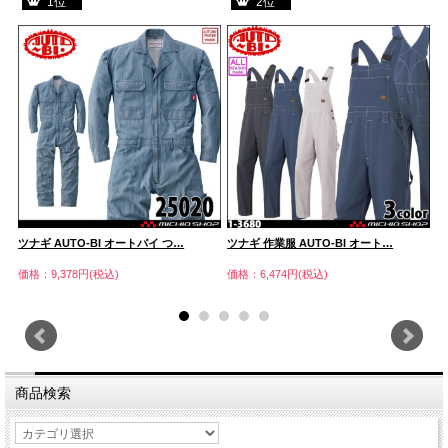
1位
2位
ツナギ AUTO-BI オートバイ つ…
ツナギ 作業服 AUTO-BI オート…
作
価格：9,378円(税込)
価格：6,474円(税込)
価
商品検索