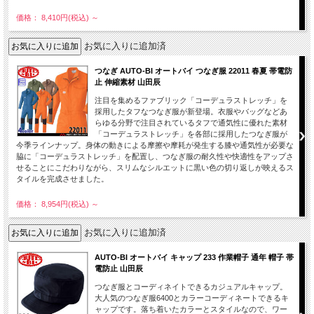
価格： 8,410円(税込)
～
お気に入りに追加済
つなぎ AUTO-BI オートバイ つなぎ服 22011 春夏 帯電防
止 伸縮素材 山田辰
注目を集めるファブリック「コーデュラストレッチ」を
採用したタフなつなぎ服が新登場。衣服やバッグなどあ
らゆる分野で注目されているタフで通気性に優れた素材
「コーデュラストレッチ」を各部に採用したつなぎ服が
今季ラインナップ。身体の動きによる摩擦や摩耗が発生する膝や通気性が必要な
脇に「コーデュラストレッチ」を配置し、つなぎ服の耐久性や快適性をアップさ
せることにこだわりながら、スリムなシルエットに黒い色の切り返しが映えるス
タイルを完成させました。
価格： 8,954円(税込)
～
お気に入りに追加済
AUTO-BI オートバイ キャップ 233 作業帽子 通年 帽子 帯
電防止 山田辰
つなぎ服とコーディネイトできるカジュアルキャップ。
大人気のつなぎ服6400とカラーコーディネートできるキ
ャップです。落ち着いたカラーとスタイルなので、ワー