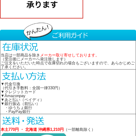
当店は一部商品を除き
メーカー取り寄せしております。
（受注後にメーカーへ発注致します）
ご注文をいただいた時点で在庫切れの場合もございますので、あらかじめご
了承ください。
▼代金引換
（代引き手数料：全国一律330円）
▼クレジットカード
▼Amazonpay
▼あと払い（ペイディ）
▼銀行振込（前払い）
・ゆうちょ銀行
・PayPay銀行
本土770円 ・ 北海道 沖縄県1,210円
（一部離島除く）