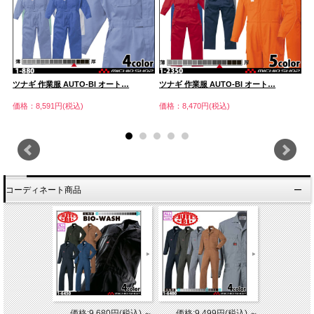
ツナギ 作業服 AUTO-BI オート…
ツナギ 作業服 AUTO-BI オート…
ツ
価格：8,591円(税込)
価格：8,470円(税込)
価
コーディネート商品
価格:9,680円(税込)
～
価格:9,499円(税込)
～