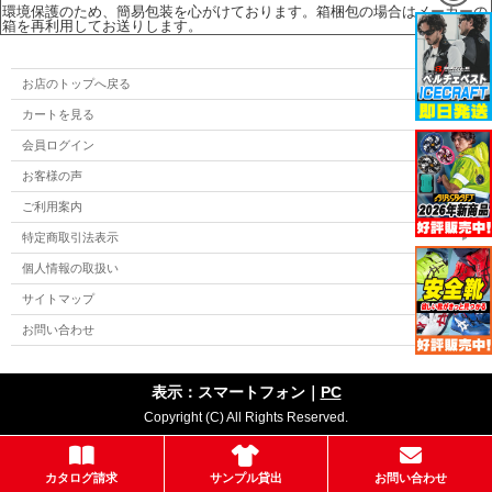
環境保護のため、簡易包装を心がけております。箱梱包の場合はメーカーの
箱を再利用してお送りします。
お店のトップへ戻る
カートを見る
会員ログイン
お客様の声
ご利用案内
特定商取引法表示
個人情報の取扱い
サイトマップ
お問い合わせ
表示：スマートフォン｜
PC
Copyright (C) All Rights Reserved.
カタログ請求
サンプル貸出
お問い合わせ