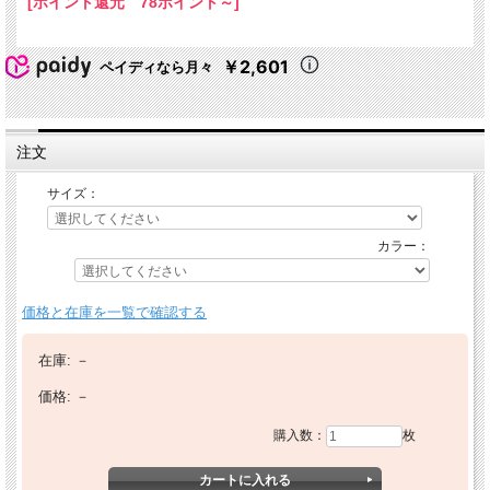
[ポイント還元 78ポイント～]
￥2,601
ペイディなら月々
注文
サイズ：
カラー：
価格と在庫を一覧で確認する
在庫:
－
価格:
－
購入数：
枚