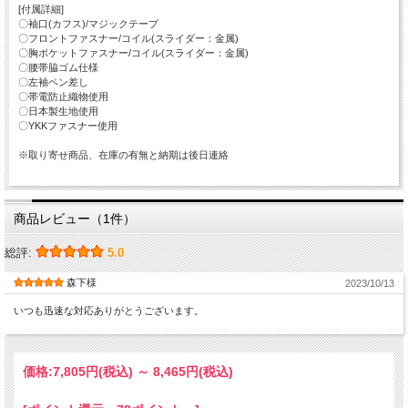
[付属詳細]
〇袖口(カフス)/マジックテープ
〇フロントファスナー/コイル(スライダー：金属)
〇胸ポケットファスナー/コイル(スライダー：金属)
〇腰帯脇ゴム仕様
〇左袖ペン差し
〇帯電防止織物使用
〇日本製生地使用
〇YKKファスナー使用
※取り寄せ商品、在庫の有無と納期は後日連絡
商品レビュー（1件）
総評:
5.0
森下様
2023/10/13
いつも迅速な対応ありがとうございます。
価格:
7,805円
(税込)
～
8,465円
(税込)