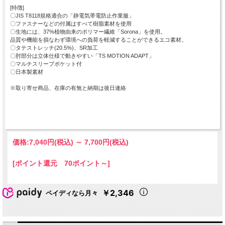
[特徴]
〇JIS T8118規格適合の「静電気帯電防止作業服」
〇ファスナーなどの付属はすべて樹脂素材を使用
〇生地には、37%植物由来のポリマー繊維「Sorona」を使用。
品質や機能を損なわず環境への負荷を軽減することができるエコ素材。
〇タテストレッチ(20.5%)、SR加工
〇肘部分は立体仕様で動きやすい「TS MOTION ADAPT」
〇マルチスリーブポケット付
〇日本製素材
※取り寄せ商品、在庫の有無と納期は後日連絡
価格:
7,040円
(税込)
～
7,700円
(税込)
[ポイント還元 70ポイント～]
￥2,346
ペイディなら月々