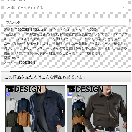
友達にメールですすめる
商品仕様
製品名: TSDESIGN TSエコダブルライトクロスジャケット 5606
商品説明: JIS T8118規格適合の静電気帯電防止作業服長袖ブルゾンです。TSエコダブ
ルライトクロスは点接触でドライな肌触りとストレッチ性のある柔らかさを持ち、ス
ムーズな動作をサポートします。小物類であれば十分収納できるスペースを確保した
胸ポケットがあり、ファスナー付きなので貴重品を落とす心配もありません。品質や
機能を損なわず環境への負荷を軽減することができるエコ素材です。
型番: 5606
メーカー: TSDESIGN
この商品を見た人はこんな商品も見ています