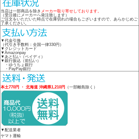
当店は一部商品を除き
メーカー取り寄せしております。
（受注後にメーカーへ発注致します）
ご注文をいただいた時点で在庫切れの場合もございますので、あらかじめご
了承ください。
▼代金引換
（代引き手数料：全国一律330円）
▼クレジットカード
▼Amazonpay
▼あと払い（ペイディ）
▼銀行振込（前払い）
・ゆうちょ銀行
・PayPay銀行
本土770円 ・ 北海道 沖縄県1,210円
（一部離島除く）
▼配送業者
ヤマト運輸