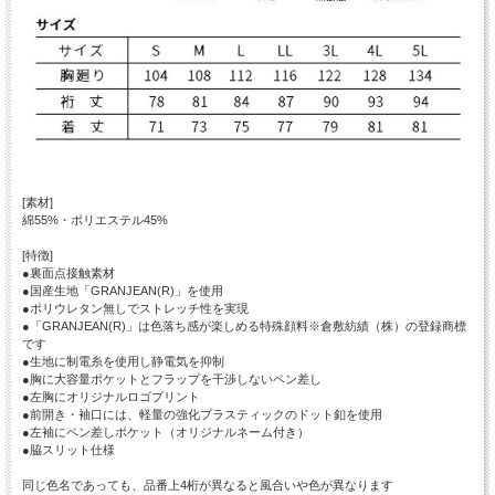
[素材]
綿55%・ポリエステル45%
[特徴]
●裏面点接触素材
●国産生地「GRANJEAN(R)」を使用
●ポリウレタン無しでストレッチ性を実現
●「GRANJEAN(R)」は色落ち感が楽しめる特殊顔料※倉敷紡績（株）の登録商標
です
●生地に制電糸を使用し静電気を抑制
●胸に大容量ポケットとフラップを干渉しないペン差し
●左胸にオリジナルロゴプリント
●前開き・袖口には、軽量の強化プラスティックのドット釦を使用
●左袖にペン差しポケット（オリジナルネーム付き）
●脇スリット仕様
同じ色名であっても、品番上4桁が異なると風合いや色が異なります