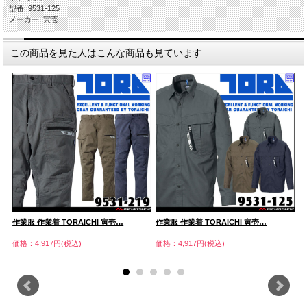
型番: 9531-125
メーカー: 寅壱
この商品を見た人はこんな商品も見ています
作業服 作業着 TORAICHI 寅壱…
作業服 作業着 TORAICHI 寅壱…
作
価格：4,917円(税込)
価格：4,917円(税込)
価