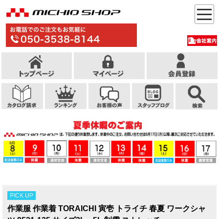
PICK UP
作業服 作業着 TORAICHI 寅壱 トライチ 春夏 ワークシャ