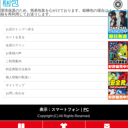
環境保護のため、簡易包装を心がけております。箱梱包の場合はメーカーの
箱を再利用してお送りします。
お店のトップへ戻る
カートを見る
会員ログイン
お客様の声
ご利用案内
特定商取引法表示
個人情報の取扱い
サイトマップ
お問い合わせ
表示：スマートフォン｜
PC
Copyright (C) All Rights Reserved.