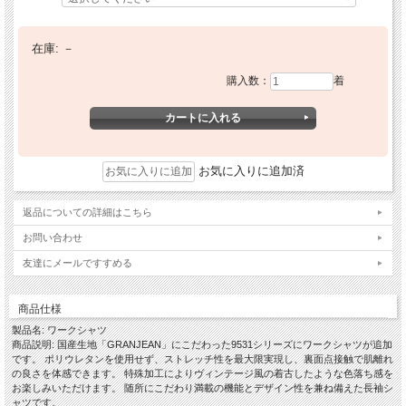
在庫:
－
購入数：
着
お気に入りに追加済
返品についての詳細はこちら
お問い合わせ
友達にメールですすめる
商品仕様
製品名: ワークシャツ
商品説明: 国産生地「GRANJEAN」にこだわった9531シリーズにワークシャツが追加
です。 ポリウレタンを使用せず、ストレッチ性を最大限実現し、裏面点接触で肌離れ
の良さを体感できます。 特殊加工によりヴィンテージ風の着古したような色落ち感を
お楽しみいただけます。 随所にこだわり満載の機能とデザイン性を兼ね備えた長袖シ
ャツです。