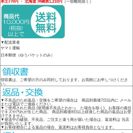
本土770円 ・ 北海道 沖縄県1,210円
（一部離島除く）
▼配送業者
ヤマト運輸
日本郵便（ゆうパケットのみ）
領収書は、ご希望の方のみ同封しております。お気軽にお申しつけくださ
い。
▼不良品のため返品・交換をご希望の場合は 商品到着後7日以内に メール
または電話でご連絡ください。
▼ご使用された商品 (使用後不良品とわかっ た場合を除く)、お客様の責任
でキズや汚れが生じた商品、 商品到着後8日以上経過した商品の返品はお受
けできません。
▼発送中の破損、不良品、ご注文と違う商が届いた場合は、返送料は 当店
が負担いたします。
▼お客様都合による返品の場合、返送料はお客様負担となります。