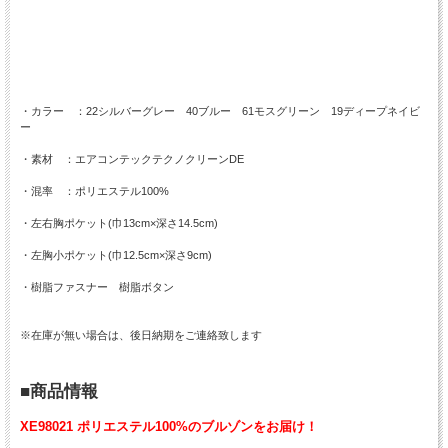
・カラー ：22シルバーグレー 40ブルー 61モスグリーン 19ディープネイビ
ー
・素材 ：エアコンテックテクノクリーンDE
・混率 ：ポリエステル100%
・左右胸ポケット(巾13cm×深さ14.5cm)
・左胸小ポケット(巾12.5cm×深さ9cm)
・樹脂ファスナー 樹脂ボタン
※在庫が無い場合は、後日納期をご連絡致します
■商品情報
XE98021 ポリエステル100%のブルゾンをお届け！