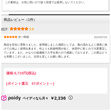
この素材は、火気に弱いので扱う現場では着用しないでください。
商品レビュー（1件）
総評:
5.0
光一郎様
2024/07/24
商品を安全に受取りました。使用致しました感想としては、風の流れもよく適度に抜
けて心地よく使用出来ます。何よりも乾燥時間が短く、休憩中に乾くので大変重宝し
ています。また、かなりの低価格で入手出来たので感謝しております。この度はどう
も有難うございました。次回も宜しくお願い致します。
価格:
6,710円
(税込)
[ポイント還元 67ポイント～]
￥2,236
ペイディなら月々