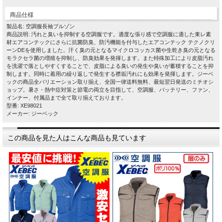
商品仕様
製品名: 空調服長袖ブルゾン
商品説明: 汚れと臭いを抑制する空調服です。適度な張り感で空調服に適した東レ素
材エアコンテックにさらに抗菌防臭、防汚機能を付与したエアコンテック テクノクリ
ーンDEを使用しました。汗く臭の元となるマイクロコッカス菌や生乾き臭の元となる
モラクセラ菌の増殖を抑制し、防臭効果を発揮します。また特殊加工により皮脂汚れ
を洗濯で落としやすくすることで、皮脂による臭いの発生や臭いが蓄積することを抑
制します。同時に着用の繰り返しで発生する襟垢汚れにも効果を発揮します。ジーベ
ックの商品全バリエーション取り揃え、全国一律送料無料、最短翌日発送のミチオシ
ョップ。暑さ・熱中症対策と節電の両立を目指して、空調服、バッテリー、ファン、
インナー、付属品まで全て取り揃えております。
型番: XE98021
メーカー: ジーベック
この商品を見た人はこんな商品も見ています