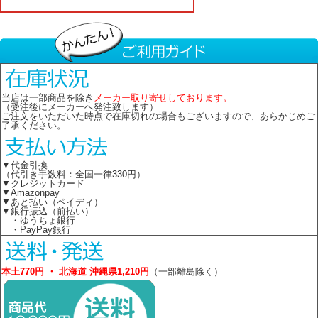
当店は一部商品を除き
メーカー取り寄せしております。
（受注後にメーカーへ発注致します）
ご注文をいただいた時点で在庫切れの場合もございますので、あらかじめご
了承ください。
▼代金引換
（代引き手数料：全国一律330円）
▼クレジットカード
▼Amazonpay
▼あと払い（ペイディ）
▼銀行振込（前払い）
・ゆうちょ銀行
・PayPay銀行
本土770円 ・ 北海道 沖縄県1,210円
（一部離島除く）