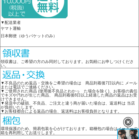
▼配送業者
ヤマト運輸
日本郵便（ゆうパケットのみ）
領収書は、ご希望の方のみ同封しております。お気軽にお申しつけくださ
い。
▼不良品のため返品・交換をご希望の場合は 商品到着後7日以内に メール
または電話でご連絡ください。
▼ご使用された商品 (使用後不良品とわかっ た場合を除く)、お客様の責任
でキズや汚れが生じた商品、 商品到着後8日以上経過した商品の返品はお受
けできません。
▼発送中の破損、不良品、ご注文と違う商が届いた場合は、返送料は 当店
が負担いたします。
▼お客様都合による返品の場合、返送料はお客様負担となります。
環境保護のため、簡易包装を心がけております。箱梱包の場合はメーカーの
箱を再利用してお送りします。