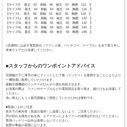
【サイズS 着丈 62 肩幅 48 袖丈 52 胸囲 112 】
【サイズM 着丈 64 肩幅 50 袖丈 54 胸囲 116 】
【サイズL 着丈 66 肩幅 52 袖丈 56 胸囲 120 】
【サイズLL 着丈 68 肩幅 54 袖丈 58 胸囲 124 】
【サイズ3L 着丈 70 肩幅 56 袖丈 60 胸囲 132 】
【サイズ4L 着丈 70 肩幅 58 袖丈 59 胸囲 140 】
【サイズ5L 着丈 70 肩幅 60 袖丈 59 胸囲 148 】
○洗濯時には必ず電気部分（ファン２個、バッテリー、ケーブル）を全て取り外し
本体ウェアだけ洗濯してください。
■スタッフからのワンポイントアドバイス
空調服の下に薄手の体にフィットした下着（インナー）を着用することによりより
一層快適に着用していただけます。
接触冷感機能のインナーがひんやり感を持続させます。
お洗濯の際は、ファンやケーブルなどの電気部品を取り除き、服だけをお洗濯して
ください。
洗い替えにもう１着空調服をご用意していただければ便利です。
■取扱い上のご注意
炎天下の車内等（高温の場所）に放置しないよう、ご注意ください。
羽が折れる場合がある為、エアーガンによるファンの清掃は行わないでください。
専用バッテリー以外は使用しないでください。
故障や事故の原因になります。