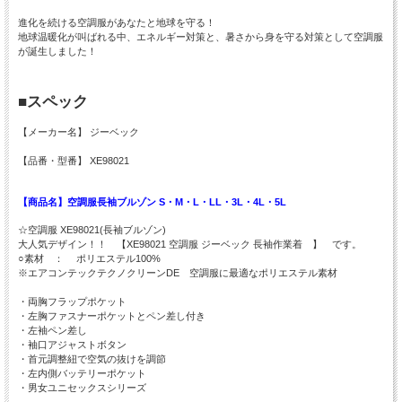
進化を続ける空調服があなたと地球を守る！
地球温暖化が叫ばれる中、エネルギー対策と、暑さから身を守る対策として空調服
が誕生しました！
■スペック
【メーカー名】 ジーベック
【品番・型番】 XE98021
【商品名】空調服長袖ブルゾン S・M・L・LL・3L・4L・5L
☆空調服 XE98021(長袖ブルゾン)
大人気デザイン！！ 【XE98021 空調服 ジーベック 長袖作業着 】 です。
○素材 ： ポリエステル100%
※エアコンテックテクノクリーンDE 空調服に最適なポリエステル素材
・両胸フラップポケット
・左胸ファスナーポケットとペン差し付き
・左袖ペン差し
・袖口アジャストボタン
・首元調整紐で空気の抜けを調節
・左内側バッテリーポケット
・男女ユニセックスシリーズ