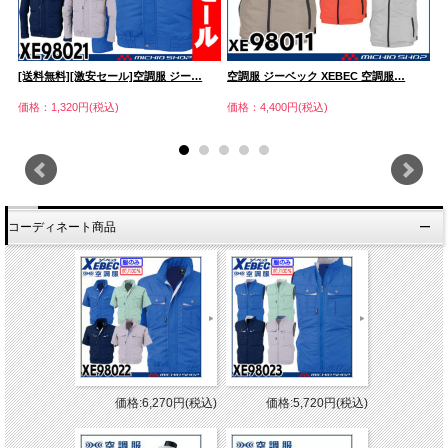
[送料無料][激安セール]空調服 ジー…
空調服 ジーベック XEBEC 空調服…
空
価格：1,320円(税込)
価格：4,400円(税込)
価
コーディネート商品
価格:6,270円(税込)
価格:5,720円(税込)