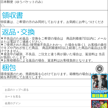
日本郵便（ゆうパケットのみ）
領収書は、ご希望の方のみ同封しております。お気軽にお申しつけくださ
い。
▼不良品のため返品・交換をご希望の場合は 商品到着後7日以内に メール
または電話でご連絡ください。
▼ご使用された商品 (使用後不良品とわかっ た場合を除く)、お客様の責任
でキズや汚れが生じた商品、 商品到着後8日以上経過した商品の返品はお受
けできません。
▼発送中の破損、不良品、ご注文と違う商が届いた場合は、返送料は 当店
が負担いたします。
▼お客様都合による返品の場合、返送料はお客様負担となります。
環境保護のため、簡易包装を心がけております。箱梱包の場合はメーカーの
箱を再利用してお送りします。
お店のトップへ戻る
カートを見る
会員ログイン