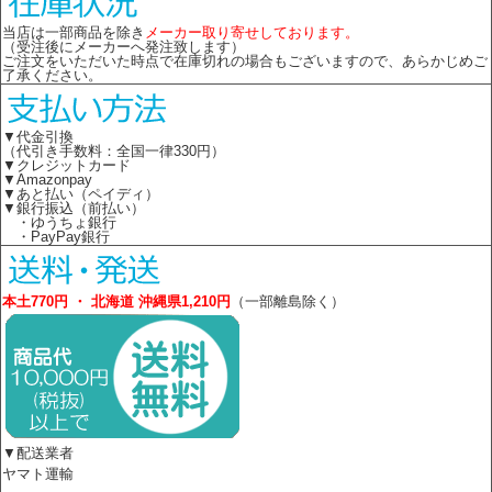
当店は一部商品を除き
メーカー取り寄せしております。
（受注後にメーカーへ発注致します）
ご注文をいただいた時点で在庫切れの場合もございますので、あらかじめご
了承ください。
▼代金引換
（代引き手数料：全国一律330円）
▼クレジットカード
▼Amazonpay
▼あと払い（ペイディ）
▼銀行振込（前払い）
・ゆうちょ銀行
・PayPay銀行
本土770円 ・ 北海道 沖縄県1,210円
（一部離島除く）
▼配送業者
ヤマト運輸