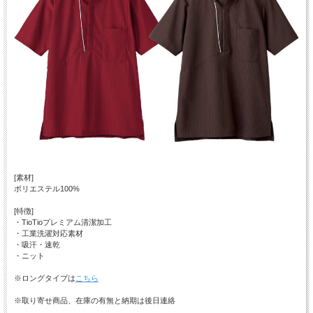
[素材]
ポリエステル100%
[特徴]
・TioTioプレミアム清潔加工
・工業洗濯対応素材
・吸汗・速乾
・ニット
※ロングタイプは
こちら
※取り寄せ商品、在庫の有無と納期は後日連絡