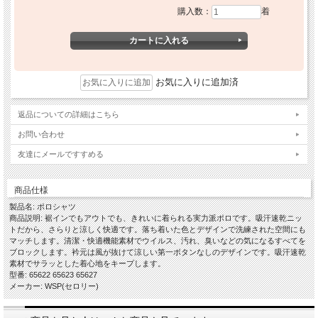
購入数：
着
お気に入りに追加済
返品についての詳細はこちら
お問い合わせ
友達にメールですすめる
商品仕様
製品名: ポロシャツ
商品説明: 裾インでもアウトでも、きれいに着られる実力派ポロです。吸汗速乾ニッ
トだから、さらりと涼しく快適です。落ち着いた色とデザインで洗練された空間にも
マッチします。清潔・快適機能素材でウイルス、汚れ、臭いなどの気になるすべてを
ブロックします。衿元は風が抜けて涼しい第一ボタンなしのデザインです。吸汗速乾
素材でサラッとした着心地をキープします。
型番: 65622 65623 65627
メーカー: WSP(セロリー)