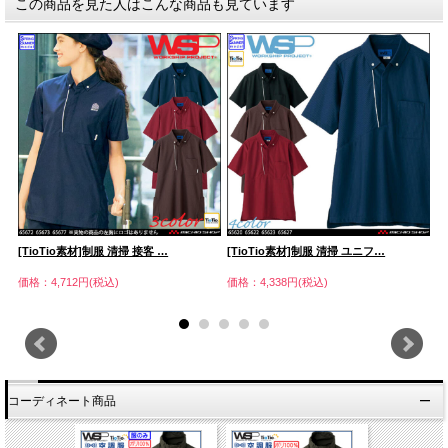
この商品を見た人はこんな商品も見ています
[TioTio素材]制服 清掃 接客 …
[TioTio素材]制服 清掃 ユニフ…
[
価格：4,712円(税込)
価格：4,338円(税込)
価
コーディネート商品