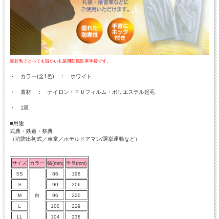
裏起毛でとっても温かい礼装用防風防寒手袋です。
・ カラー(全1色) ： ホワイト
・ 素材 ： ナイロン・ＰＵフィルム・ポリエステル起毛
・ 1双
■用途
式典・鉄道・祭典
（消防出初式／車掌／ホテルドアマン/選挙運動など）
サイズ
カラー
幅(mm)
全長(mm)
SS
86
198
S
90
206
M
白
96
220
L
100
229
LL
104
238