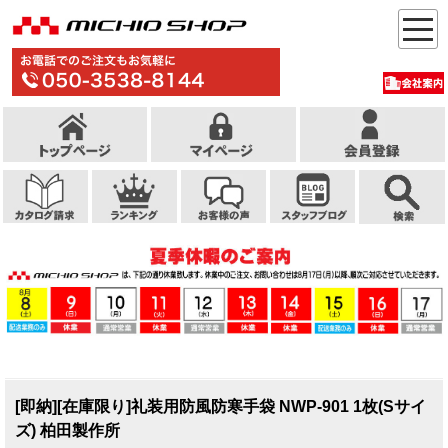
[即納][在庫限り]礼装用防風防寒手袋 NWP-901 1枚(Sサイ
ズ) 柏田製作所