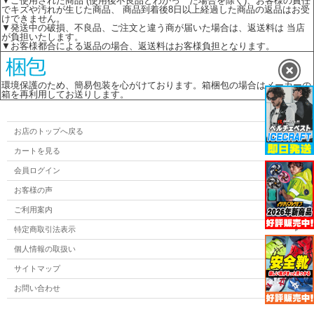
▼ご使用された商品 (使用後不良品とわかっ た場合を除く)、お客様の責任
でキズや汚れが生じた商品、 商品到着後8日以上経過した商品の返品はお受
けできません。
▼発送中の破損、不良品、ご注文と違う商が届いた場合は、返送料は 当店
が負担いたします。
▼お客様都合による返品の場合、返送料はお客様負担となります。
環境保護のため、簡易包装を心がけております。箱梱包の場合はメーカーの
箱を再利用してお送りします。
お店のトップへ戻る
カートを見る
会員ログイン
お客様の声
ご利用案内
特定商取引法表示
個人情報の取扱い
サイトマップ
お問い合わせ