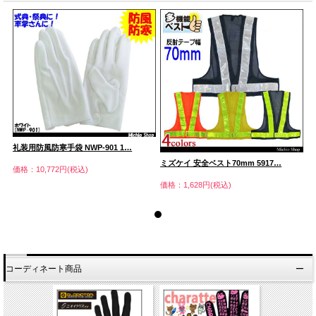
礼装用防風防寒手袋 NWP-901 1…
礼
ミズケイ 安全ベスト70mm 5917…
価格：10,772円(税込)
価
価格：1,628円(税込)
コーディネート商品