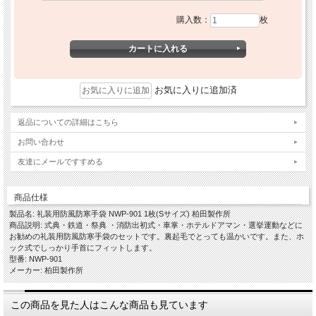
購入数：
枚
お気に入りに追加済
返品についての詳細はこちら
お問い合わせ
友達にメールですすめる
商品仕様
製品名: 礼装用防風防寒手袋 NWP-901 1枚(Sサイズ) 柏田製作所
商品説明: 式典・鉄道・祭典 ・消防出初式・車掌・ホテルドアマン・選挙運動などに
お勧めの礼装用防風防寒手袋のセットです。裏起毛でとっても温かいです。また、ホ
ック式でしっかり手首にフィットします。
型番: NWP-901
メーカー: 柏田製作所
この商品を見た人はこんな商品も見ています